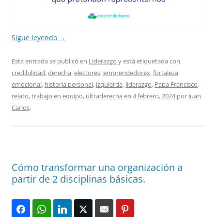
Sigue leyendo
→
Esta entrada se publicó en
Liderazgo
y está etiquetada con
credibilidad
,
derecha
,
electores
,
emprendedorex
,
fortaleza
emocional
,
historia personal
,
izquierda
,
liderazgo
,
Papa Francisco
,
relato
,
trabajo en equipo
,
ultraderecha
en
4 febrero, 2024
por
Juan
Carlos
.
Cómo transformar una organización a
partir de 2 disciplinas básicas.