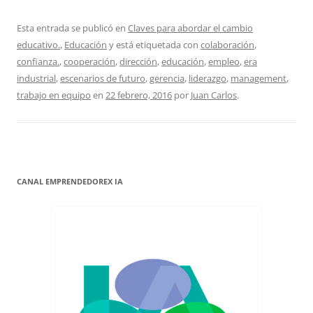
Esta entrada se publicó en
Claves para abordar el cambio
educativo.
,
Educación
y está etiquetada con
colaboración
,
confianza.
,
cooperación
,
dirección
,
educación
,
empleo
,
era
industrial
,
escenarios de futuro
,
gerencia
,
liderazgo
,
management
,
trabajo en equipo
en
22 febrero, 2016
por
Juan Carlos
.
CANAL EMPRENDEDOREX IA