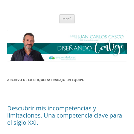
Saltar
al
El blog de Juan Carlos Casco
contenido
Nuestra visión sobre el Liderazgo y la Educación para el cambio
Menú
ARCHIVO DE LA ETIQUETA:
TRABAJO EN EQUIPO
Descubrir mis incompetencias y
limitaciones. Una competencia clave para
el siglo XXI.