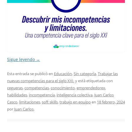
Sigue leyendo
→
Esta entrada se publicó en
Educación
,
Sin categoría
,
Trabajar las
nuevas competencias para el siglo XXI.
y está etiquetada con
cegueras
,
competencias
,
conocimiento
,
emprendedorex
,
habilidades
,
incompetencia
,
inteligencia colectiva
,
Juan Carlos
Casco
,
limitaciones
,
soft skills
,
trabajo en equipo
en
18 febrero, 2024
por
Juan Carlos
.