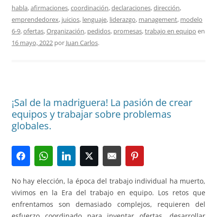
habla
,
afirmaciones
,
coordinación
,
declaraciones
,
dirección
,
emprendedorex
,
juicios
,
lenguaje
,
liderazgo
,
management
,
modelo
6-9
,
ofertas
,
Organización
,
pedidos
,
promesas
,
trabajo en equipo
en
16 mayo, 2022
por
Juan Carlos
.
¡Sal de la madriguera! La pasión de crear
equipos y trabajar sobre problemas
globales.
No hay elección, la época del trabajo individual ha muerto,
vivimos en la Era del trabajo en equipo. Los retos que
enfrentamos son demasiado complejos, requieren del
esfuerzo coordinado para inventar ofertas, desarrollar