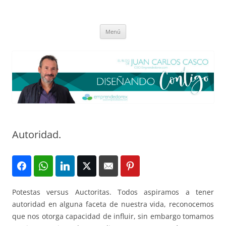
Saltar
al
El blog de Juan Carlos Casco
contenido
Nuestra visión sobre el Liderazgo y la Educación para el cambio
Menú
Autoridad.
Potestas versus Auctoritas. Todos aspiramos a tener
autoridad en alguna faceta de nuestra vida, reconocemos
que nos otorga capacidad de influir, sin embargo tomamos