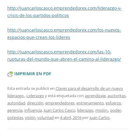
http://juancarloscasco.emprend
edorex.com/liderazgo-y-
crisis-
de-los-partidos-politicos
http://juancarloscasco.emprend
edorex.com/los-nuevos-
espacios
-que-crean-los-lideres
http://juancarloscasco.emprend
edorex.com/las-10-
rupturas-del
-mundo-que-abren-el-camino-al-
liderazgo/
IMPRIMIR EN PDF
Esta entrada se publicó en
Claves para el desarrollo de un nuevo
liderazgo.
,
Liderazgo
y está etiquetada con
aprendizaje
,
auctoritas
,
autoridad
,
dirección
,
emprendedorex
,
entrenamiento
,
esfuerzo
,
gerencia
,
influencia
,
Juan Carlos Casco
,
liderazgo
,
misión.
,
poder
,
potestas
,
visión
,
voluntad
en
4 abril, 2016
por
Juan Carlos
.