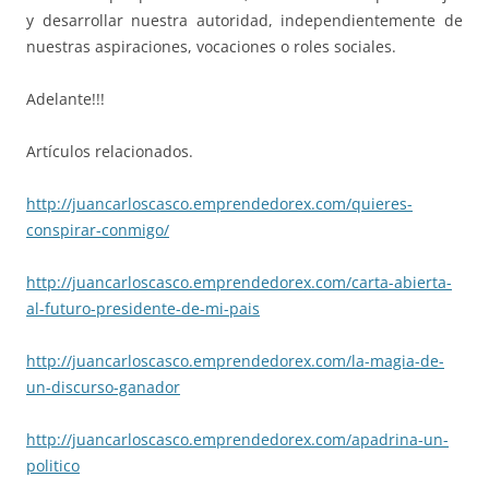
y desarrollar nuestra autoridad, independientemente de
nuestras aspiraciones, vocaciones o roles sociales.
Adelante!!!
Artículos relacionados.
http://juancarloscasco.emprend
edorex.com/quieres-
conspirar-
conmigo/
http://juancarloscasco.emprend
edorex.com/carta-abierta-
al-fu
turo-presidente-de-mi-pais
http://juancarloscasco.emprend
edorex.com/la-magia-de-
un-disc
urso-ganador
http://juancarloscasco.emprend
edorex.com/apadrina-un-
politic
o