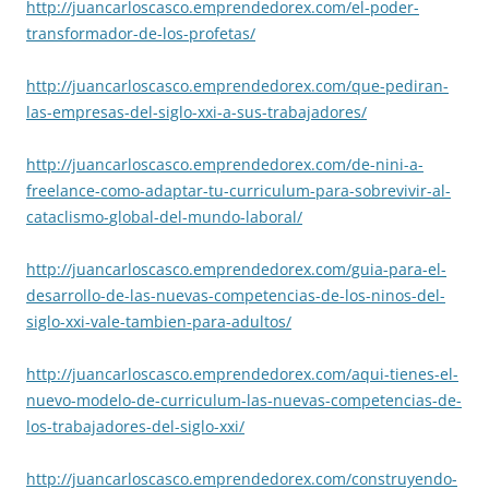
http://juancarloscasco.emprend
edorex.com/el-poder-
transforma
dor-de-los-profetas/
http://juancarloscasco.emprend
edorex.com/que-pediran-
las-
empresas-del-siglo-xxi-a-sus-
trabajadores/
http://juancarloscasco.emprend
edorex.com/de-nini-a-
freelance
-como-adaptar-tu-curriculum-
para-sobrevivir-al-
cataclismo-
global-del-mundo-laboral/
http://juancarloscasco.emprend
edorex.com/guia-para-el-
desarrollo-de-las-nuevas-compe
tencias-de-los-ninos-del-
siglo
-xxi-vale-tambien-para-adultos
/
http://juancarloscasco.emprend
edorex.com/aqui-tienes-el-
nuevo-modelo-de-curriculum-las
-nuevas-competencias-de-
los-
trabajadores-del-siglo-xxi/
http://juancarloscasco.emprend
edorex.com/construyendo-