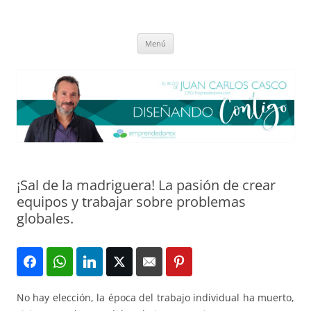
Saltar
al
El blog de Juan Carlos Casco
contenido
Nuestra visión sobre el Liderazgo y la Educación para el cambio
Menú
¡Sal de la madriguera! La pasión de crear
equipos y trabajar sobre problemas
globales.
No hay elección, la época del trabajo individual ha muerto,