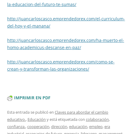
la-
educacion-del-futuro-te-sumas/
http://juancarloscasco.emprend
edorex.com/el-curriculum-
del-
hoy-y-el-manana/
http://juancarloscasco.emprend
edorex.com/ha-muerto-el-
homo-
academicus-descanse-en-paz/
http://juancarloscasco.emprend
edorex.com/como-se-
crean-y-
transforman-las-organizaciones
/
IMPRIMIR EN PDF
Esta entrada se publicó en
Claves para abordar el cambio
educativo.
,
Educación
y está etiquetada con
colaboración
,
confianza.
,
cooperación
,
dirección
,
educación
,
empleo
,
era
industrial
,
escenarios de futuro
,
gerencia
,
liderazgo
,
management
,