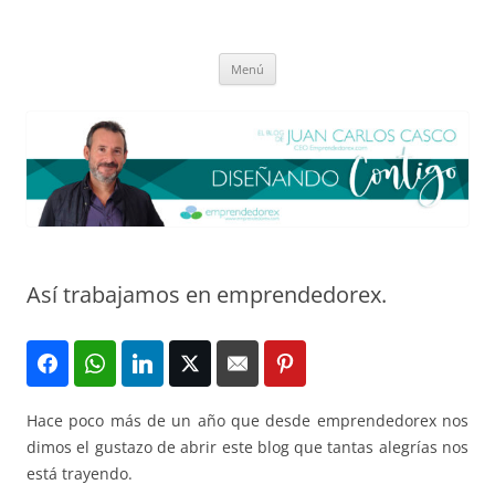
Saltar
al
El blog de Juan Carlos Casco
contenido
Nuestra visión sobre el Liderazgo y la Educación para el cambio
Menú
Así trabajamos en emprendedorex.
Hace poco más de un año que desde emprendedorex nos
dimos el gustazo de abrir este blog que tantas alegrías nos
está trayendo.