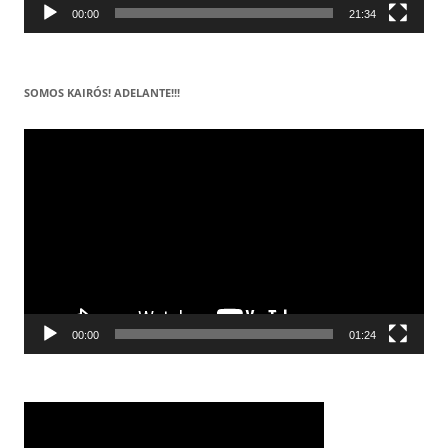
00:00
21:34
SOMOS KAIRÓS! ADELANTE!!!
Reproductor
de
vídeo
00:00
01:24