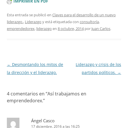
IMPRIMIR EN PDF
Esta entrada se publicó en
Claves para el desarrollo de un nuevo
liderazgo.
,
Liderazgo
y está etiquetada con
consultoría
,
emprendedorex
,
liderazgo
en
8 octubre, 2014
por
Juan Carlos
.
Navegación
←
Desmontando los mitos de
Liderazgo y crisis de los
de
la dirección y el liderazgo.
partidos políticos.
→
entradas
4 comentarios en “
Así trabajamos en
emprendedorex.
”
Ángel Casco
17 diciembre, 2016 a las 16:25