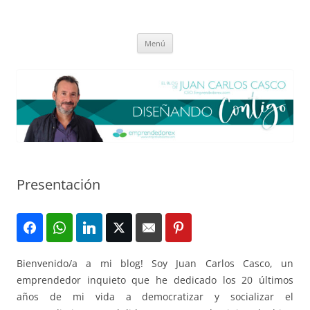
Saltar
al
El blog de Juan Carlos Casco
contenido
Nuestra visión sobre el Liderazgo y la Educación para el cambio
Menú
Presentación
Bienvenido/a a mi blog! Soy Juan Carlos Casco, un
emprendedor inquieto que he dedicado los 20 últimos
años de mi vida a democratizar y socializar el