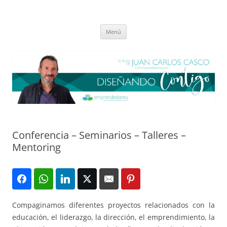
Saltar
al
El blog de Juan Carlos Casco
contenido
Nuestra visión sobre el Liderazgo y la Educación para el cambio
Menú
Conferencia – Seminarios – Talleres –
Mentoring
Compaginamos diferentes proyectos relacionados con la
educación, el liderazgo, la dirección, el emprendimiento, la