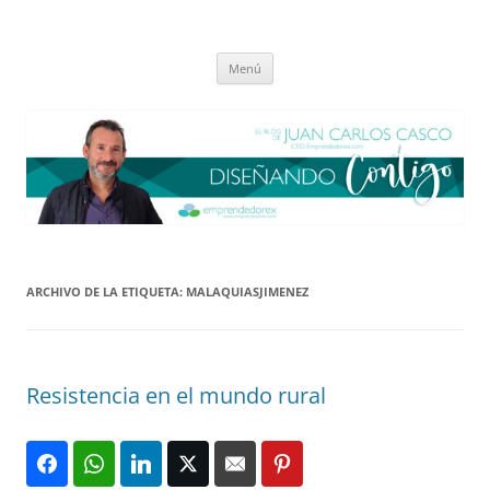
Saltar
al
El blog de Juan Carlos Casco
contenido
Nuestra visión sobre el Liderazgo y la Educación para el cambio
Menú
ARCHIVO DE LA ETIQUETA:
MALAQUIASJIMENEZ
Resistencia en el mundo rural