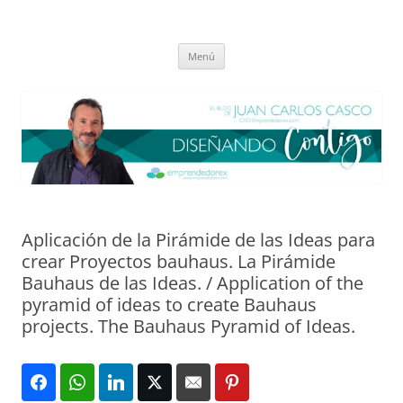
Saltar
al
El blog de Juan Carlos Casco
contenido
Nuestra visión sobre el Liderazgo y la Educación para el cambio
Menú
Aplicación de la Pirámide de las Ideas para
crear Proyectos bauhaus. La Pirámide
Bauhaus de las Ideas. / Application of the
pyramid of ideas to create Bauhaus
projects. The Bauhaus Pyramid of Ideas.