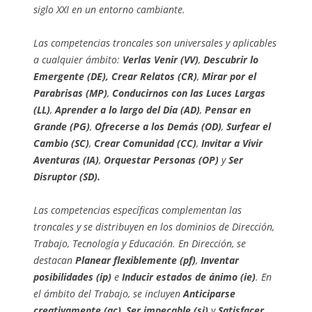
siglo XXI en un entorno cambiante.
Las competencias troncales son universales y aplicables
a cualquier ámbito:
Verlas Venir (VV)
,
Descubrir lo
Emergente (DE),
Crear Relatos (CR)
,
Mirar por el
Parabrisas (MP)
,
Conducirnos con las Luces Largas
(LL)
,
Aprender a lo largo del Día (AD)
,
Pensar en
Grande (PG)
,
Ofrecerse a los Demás (OD)
,
Surfear el
Cambio (SC)
,
Crear Comunidad (CC)
,
Invitar a Vivir
Aventuras (IA)
,
Orquestar Personas (OP)
y
Ser
Disruptor (SD).
Las competencias específicas complementan las
troncales y se distribuyen en los dominios de Dirección,
Trabajo, Tecnología y Educación. En Dirección, se
destacan
Planear flexiblemente (pf)
,
Inventar
posibilidades (ip)
e
Inducir estados de ánimo (ie)
. En
el ámbito del Trabajo, se incluyen
Anticiparse
creativamente (ac)
,
Ser impecable (si)
y
Satisfacer