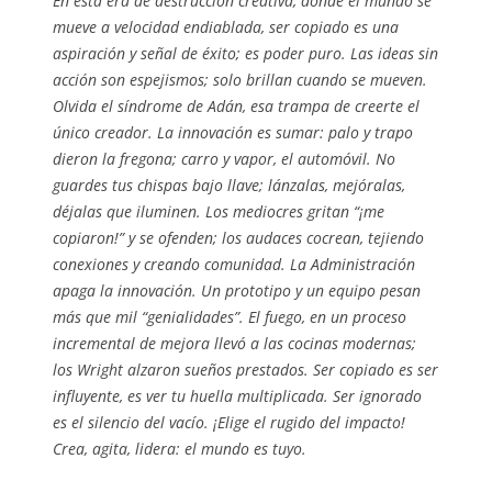
En esta era de destrucción creativa, donde el mundo se
mueve a velocidad endiablada, ser copiado es una
aspiración y señal de éxito; es poder puro. Las ideas sin
acción son espejismos; solo brillan cuando se mueven.
Olvida el
síndrome de Adán
, esa trampa de creerte el
único creador. La innovación es sumar: palo y trapo
dieron la fregona; carro y vapor, el automóvil. No
guardes tus chispas bajo llave; lánzalas, mejóralas,
déjalas que iluminen. Los mediocres gritan “¡me
copiaron!” y se ofenden; los audaces cocrean, tejiendo
conexiones y creando comunidad. La Administración
apaga la innovación. Un prototipo y un equipo pesan
más que mil “genialidades”. El fuego, en un proceso
incremental de mejora llevó a las cocinas modernas;
los Wright alzaron sueños prestados. Ser copiado es ser
influyente, es ver tu huella multiplicada. Ser ignorado
es el silencio del vacío. ¡Elige el rugido del impacto!
Crea, agita, lidera: el mundo es tuyo.