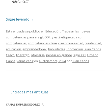
Adelante!!!
Sigue leyendo
→
Esta entrada se publicó en
Educación
,
Trabajar las nuevas
competencias para el siglo XXI.
y está etiquetada con
competencias
,
competencias clave
,
crear comunidad
,
creatividad
,
educación
,
emprendedorex
,
habilidades
,
Innovación
,
Juan Carlos
Casco
,
liderazgo
,
ofrecerse
,
pensar en grande
,
siglo XXI
,
Urbano
García
,
verlas venir
en
16 diciembre, 2024
por
Juan Carlos
.
Navegación
←
Entradas más antiguas
de
CANAL EMPRENDEDOREX IA
entradas