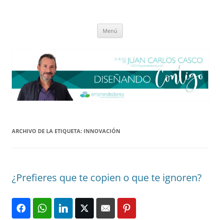
Saltar
al
El blog de Juan Carlos Casco
contenido
Nuestra visión sobre el Liderazgo y la Educación para el cambio
Menú
ARCHIVO DE LA ETIQUETA:
INNOVACIÓN
¿Prefieres que te copien o que te ignoren?