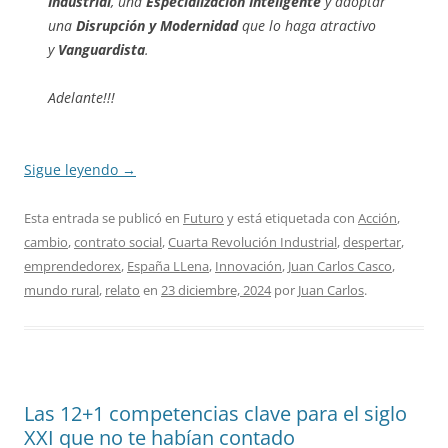
Industrial
, una
Especialización Inteligente
y adoptar
una
Disrupción y Modernidad
que lo haga atractivo
y
Vanguardista
.
Adelante!!!
Sigue leyendo
→
Esta entrada se publicó en
Futuro
y está etiquetada con
Acción
,
cambio
,
contrato social
,
Cuarta Revolución Industrial
,
despertar
,
emprendedorex
,
España LLena
,
Innovación
,
Juan Carlos Casco
,
mundo rural
,
relato
en
23 diciembre, 2024
por
Juan Carlos
.
Las 12+1 competencias clave para el siglo
XXI que no te habían contado