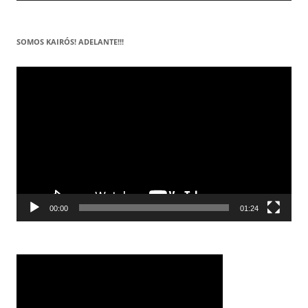
SOMOS KAIRÓS! ADELANTE!!!
Reproductor
de
vídeo
00:00
01:24