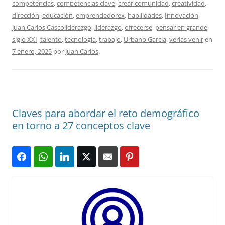
competencias
,
competencias clave
,
crear comunidad
,
creatividad
,
dirección
,
educación
,
emprendedorex
,
habilidades
,
Innovación
,
Juan Carlos Cascoliderazgo
,
liderazgo
,
ofrecerse
,
pensar en grande
,
siglo XXI
,
talento
,
tecnología
,
trabajo
,
Urbano García
,
verlas venir
en
7 enero, 2025
por
Juan Carlos
.
Claves para abordar el reto demográfico
en torno a 27 conceptos clave