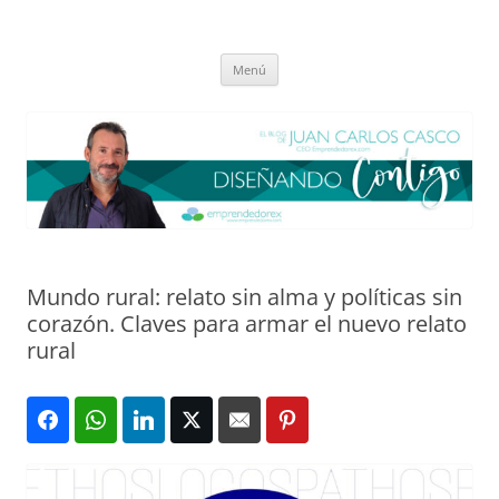
Saltar
al
El blog de Juan Carlos Casco
contenido
Nuestra visión sobre el Liderazgo y la Educación para el cambio
Menú
Mundo rural: relato sin alma y políticas sin
corazón. Claves para armar el nuevo relato
rural