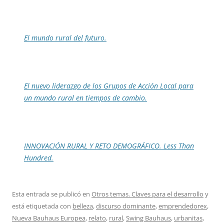
El mundo rural del futuro.
El nuevo liderazgo de los Grupos de Acción Local para
un mundo rural en tiempos de cambio.
INNOVACIÓN RURAL Y RETO DEMOGRÁFICO. Less Than
Hundred.
Esta entrada se publicó en
Otros temas. Claves para el desarrollo
y
está etiquetada con
belleza
,
discurso dominante
,
emprendedorex
,
Nueva Bauhaus Europea
,
relato
,
rural
,
Swing Bauhaus
,
urbanitas
,