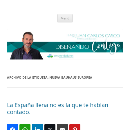
Saltar
al
El blog de Juan Carlos Casco
contenido
Nuestra visión sobre el Liderazgo y la Educación para el cambio
Menú
ARCHIVO DE LA ETIQUETA:
NUEVA BAUHAUS EUROPEA
La España llena no es la que te habían
contado.