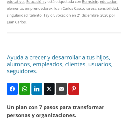
educativo.
,
Educación
y está etiquetada con
Bernstein
,
educación
,
elemento
,
emprendedorex
,
Juan Carlos Casco
,
rareza
,
sensibilidad
,
singularidad
,
talento
,
Taylor
,
vocación
en
21 diciembre, 2020
por
Juan Carlos
.
Ayuda a crecer y desarrollar a tus hijos,
alumnos, empleados, clientes, usuarios,
seguidores.
Un plan con 7 pasos para transformar
personas y organizaciones.