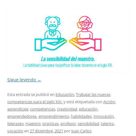
Sigue leyendo
→
Esta entrada se publicó en
Educación
,
Trabajar las nuevas
competencias para el siglo XXI.
y está etiquetada con
Acción
,
aprendizaje
,
competencias
,
creatividad
,
educación
,
emprendedorex
,
emprendimiento
,
habilidades
,
Innovación
,
liderazgo
,
maestro
,
practicas
,
profesor
,
sensibilidad
,
talento
,
vocación
en
27 diciembre, 2021
por
Juan Carlos
.