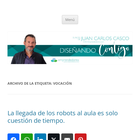
Saltar
al
El blog de Juan Carlos Casco
contenido
Nuestra visión sobre el Liderazgo y la Educación para el cambio
Menú
ARCHIVO DE LA ETIQUETA:
VOCACIÓN
La llegada de los robots al aula es solo
cuestión de tiempo.