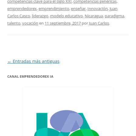
competencias clave para el siglo XXI
,
competencias genéricas
,
emprendedorex
,
emprendimiento
,
enseñar
,
Innovación
,
Juan
Carlos Casco
,
liderazgo
,
modelo educativo
,
Nicaragua
,
paradigma
,
talento
,
vocación
en
11 septiembre, 2017
por
Juan Carlos
.
Navegación
←
Entradas más antiguas
de
CANAL EMPRENDEDOREX IA
entradas