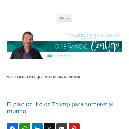
Saltar
al
El blog de Juan Carlos Casco
contenido
Nuestra visión sobre el Liderazgo y la Educación para el cambio
Menú
ARCHIVO DE LA ETIQUETA:
ESTADOS DE ÁNIMO
El plan oculto de Trump para someter al
mundo