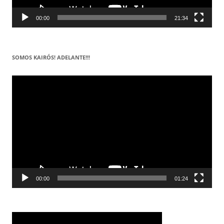
00:00
21:34
SOMOS KAIRÓS! ADELANTE!!!
Reproductor
de
vídeo
00:00
01:24