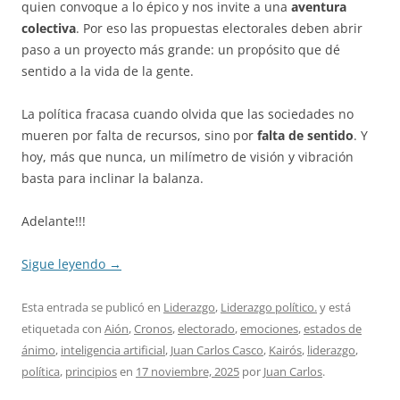
quien convoque a lo épico y nos invite a una
aventura
colectiva
. Por eso las propuestas electorales deben abrir
paso a un proyecto más grande: un propósito que dé
sentido a la vida de la gente.
La política fracasa cuando olvida que las sociedades no
mueren por falta de recursos, sino por
falta de sentido
. Y
hoy, más que nunca, un milímetro de visión y vibración
basta para inclinar la balanza.
Adelante!!!
Sigue leyendo
→
Esta entrada se publicó en
Liderazgo
,
Liderazgo político.
y está
etiquetada con
Aión
,
Cronos
,
electorado
,
emociones
,
estados de
ánimo
,
inteligencia artificial
,
Juan Carlos Casco
,
Kairós
,
liderazgo
,
política
,
principios
en
17 noviembre, 2025
por
Juan Carlos
.