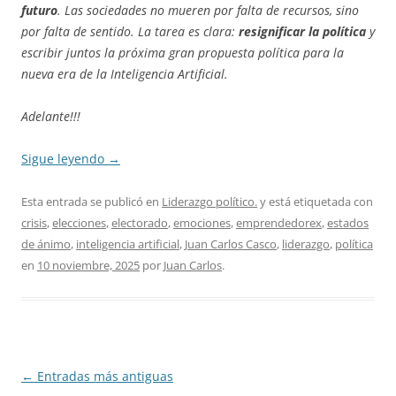
futuro
. Las sociedades no mueren por falta de recursos, sino
por falta de sentido. La tarea es clara:
resignificar
la política
y
escribir juntos la próxima gran propuesta política para la
nueva era de la Inteligencia Artificial.
Adelante!!!
Sigue leyendo
→
Esta entrada se publicó en
Liderazgo político.
y está etiquetada con
crisis
,
elecciones
,
electorado
,
emociones
,
emprendedorex
,
estados
de ánimo
,
inteligencia artificial
,
Juan Carlos Casco
,
liderazgo
,
política
en
10 noviembre, 2025
por
Juan Carlos
.
Navegación
←
Entradas más antiguas