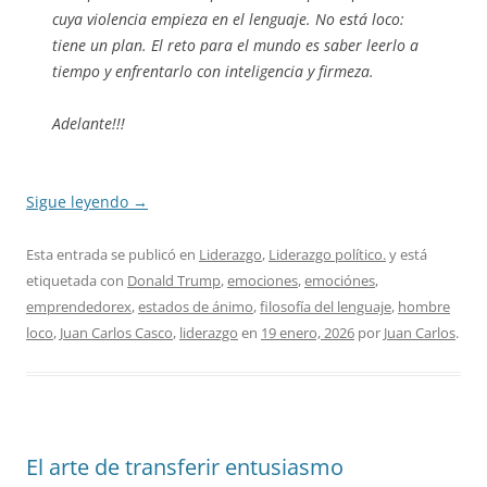
cuya violencia empieza en el lenguaje. No está loco:
tiene un plan. El reto para el mundo es saber leerlo a
tiempo y enfrentarlo con inteligencia y firmeza.
Adelante!!!
Sigue leyendo
→
Esta entrada se publicó en
Liderazgo
,
Liderazgo político.
y está
etiquetada con
Donald Trump
,
emociones
,
emociónes
,
emprendedorex
,
estados de ánimo
,
filosofía del lenguaje
,
hombre
loco
,
Juan Carlos Casco
,
liderazgo
en
19 enero, 2026
por
Juan Carlos
.
El arte de transferir entusiasmo