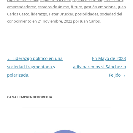
emprendedorex
,
estados de ánimo
,
futuro
,
gestión emocional
,
Juan
Carlos Casco
,
liderazgo
,
Peter Drucker
,
posibilidades
,
sociedad del
conocimiento
en
21 noviembre, 2022
por
Juan Carlos
.
Navegación
←
Liderazgo político en una
En Mayo de 2023
de
sociedad fragmentada y
adivinaremos si Sánchez o
entradas
polarizada.
Feijóo
→
CANAL EMPRENDEDOREX IA