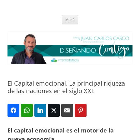
Saltar
al
El blog de Juan Carlos Casco
contenido
Nuestra visión sobre el Liderazgo y la Educación para el cambio
Menú
El Capital emocional. La principal riqueza
de las naciones en el siglo XXI.
El capital emocional es el motor de la
nueva economía.