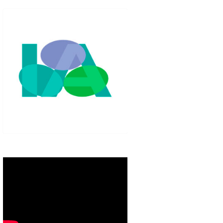
IGLO XXI.
PETENCIAS
 MODELO 6-9
00 DE
ORES EN TU
IMIENTO EN
S PÚBLICAS
IENTO DEL
NOS PARA
ZGO
ERAZGO
ZGO