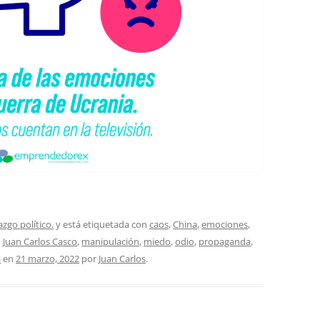
azgo político.
y está etiquetada con
caos
,
China
,
emociones
,
,
Juan Carlos Casco
,
manipulación
,
miedo
,
odio
,
propaganda
,
a
en
21 marzo, 2022
por
Juan Carlos
.