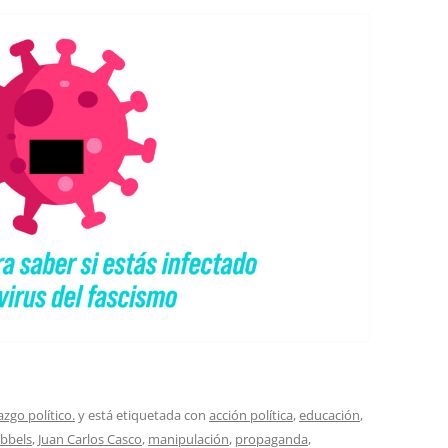
azgo político.
y está etiquetada con
acción política
,
educación
,
bbels
,
Juan Carlos Casco
,
manipulación
,
propaganda
,