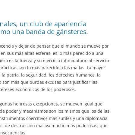
EDUCACIÓN PARA EL S
DESARROLLO DE COM
GENÉRICAS DESDE EL
onales, un club de apariencia
omo una banda de gánsteres.
CÓMO CREAR 1.000.0
NUEVOS EMPRENDED
ocencia y dejar de pensar que el mundo se mueve por
PAÍS
al en sus más altas esferas, es lo más parecido a una
GESTIÓN DEL CONOC
o es la fuerza y su ejercicio intimidatorio al servicio
LAS ADMINITRACIONE
rácticas son lo más parecido a las mafias. La mayor
, la patria, la seguridad, los derechos humanos, la
UN NUEVO ENTENDIM
 no son más que burdas excusas para justificar las
LIDERAZGO
ntereses económicos de los poderosos.
GLOSARIO DE TÉRMI
 algunas honrosas excepciones, se mueven igual que
TRABAJAR EL LIDERA
 de poder y mecanismos son los mismos que los de las
instrumentos coercitivos más sutiles y una diplomacia
TUS RASGOS DE LID
mas de destrucción masiva mucho más poderosas, que
TU MAPA DE LIDERA
consecuencias.