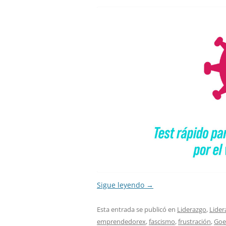
Sigue leyendo
→
Esta entrada se publicó en
Liderazgo
,
Lider
emprendedorex
,
fascismo
,
frustración
,
Goe