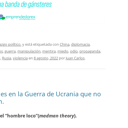
azgo político.
y está etiquetada con
China
,
diplomacia
,
os
,
guerra
,
manipulación
,
mentira
,
miedo
,
odio
,
propaganda
,
o
,
Rusia
,
violencia
en
8 agosto, 2022
por
Juan Carlos
.
nes en la Guerra de Ucrania que no
n.
del “hombre loco”(
madman theory
).