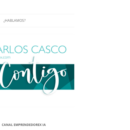
¿HABLAMOS?
RÁCTICAS Y
CONFERENCIAS
ENCIAS DE
CONÓCENOS UN POCO MÁS
O
ITORIAL EN
RACIÓN DE
ÓN
ÑA
EUROPEA.
NA NUEVA
NA NUEVA
CANAL EMPRENDEDOREX IA