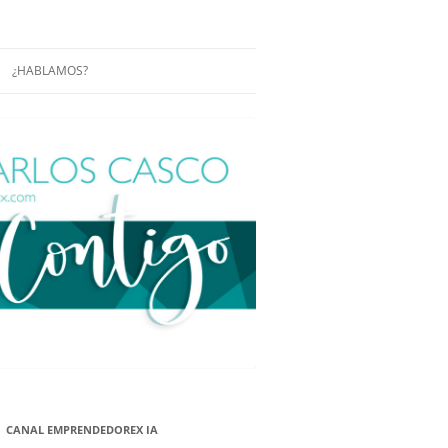
¿HABLAMOS?
RÁCTICAS Y
CONFERENCIAS
ENCIAS DE
CONÓCENOS UN POCO MÁS
O
ITORIAL EN
RACIÓN DE
ÓN
ÑA
EUROPEA.
NA NUEVA
NA NUEVA
CANAL EMPRENDEDOREX IA