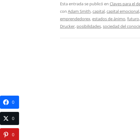
Esta entrada se publicó en
Claves para el d
con
Adam Smith
,
capital
,
capital emocional
emprendedorex
,
estados de ánimo
,
futuro
Drucker
,
posibilidades
,
sociedad del conoc
0
0
0