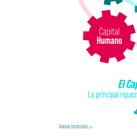
Sigue leyendo
→