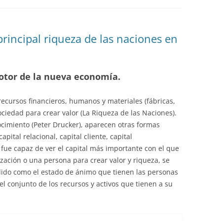
EDUCACIÓN PARA EL S
DESARROLLO DE COM
GENÉRICAS DESDE EL
principal riqueza de las naciones en
CÓMO CREAR 1.000.0
NUEVOS EMPRENDED
motor de la nueva economía.
PAÍS
GESTIÓN DEL CONOC
recursos financieros, humanos y materiales (fábricas,
LAS ADMINITRACIONE
iedad para crear valor (La Riqueza de las Naciones).
ocimiento (Peter Drucker), aparecen otras formas
UN NUEVO ENTENDIM
capital relacional, capital cliente, capital
LIDERAZGO
 fue capaz de ver el capital más importante con el que
ización o una persona para crear valor y riqueza, se
GLOSARIO DE TÉRMI
ido como el estado de ánimo que tienen las personas
TRABAJAR EL LIDERA
l conjunto de los recursos y activos que tienen a su
TUS RASGOS DE LID
TU MAPA DE LIDERA