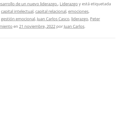
esarrollo de un nuevo liderazgo.
,
Liderazgo
y está etiquetada
,
capital intelectual
,
capital relacional
,
emociones
,
,
gestión emocional
,
Juan Carlos Casco
,
liderazgo
,
Peter
imiento
en
21 noviembre, 2022
por
Juan Carlos
.