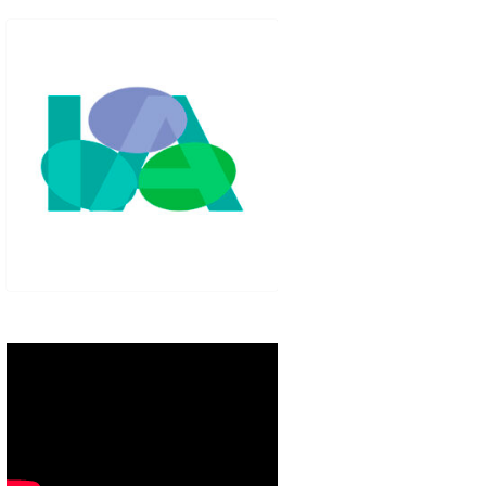
IGLO XXI.
PETENCIAS
 MODELO 6-9
00 DE
ORES EN TU
IMIENTO EN
S PÚBLICAS
IENTO DEL
NOS PARA
ZGO
ERAZGO
ZGO