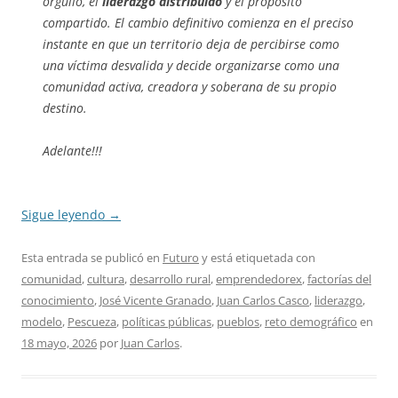
orgullo, el
liderazgo distribuido
y el propósito
compartido. El cambio definitivo comienza en el preciso
instante en que un territorio deja de percibirse como
una víctima desvalida y decide organizarse como una
comunidad activa, creadora y soberana de su propio
destino.
Adelante!!!
Sigue leyendo
→
Esta entrada se publicó en
Futuro
y está etiquetada con
comunidad
,
cultura
,
desarrollo rural
,
emprendedorex
,
factorías del
conocimiento
,
José Vicente Granado
,
Juan Carlos Casco
,
liderazgo
,
modelo
,
Pescueza
,
políticas públicas
,
pueblos
,
reto demográfico
en
18 mayo, 2026
por
Juan Carlos
.