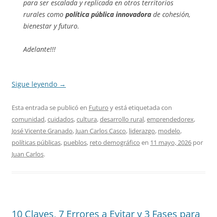
para ser escalada y replicada en otros territorios
rurales como
política pública innovadora
de cohesión,
bienestar y futuro.
Adelante!!!
Sigue leyendo
→
Esta entrada se publicó en
Futuro
y está etiquetada con
comunidad
,
cuidados
,
cultura
,
desarrollo rural
,
emprendedorex
,
José Vicente Granado
,
Juan Carlos Casco
,
liderazgo
,
modelo
,
políticas públicas
,
pueblos
,
reto demográfico
en
11 mayo, 2026
por
Juan Carlos
.
10 Claves, 7 Errores a Evitar y 3 Fases para