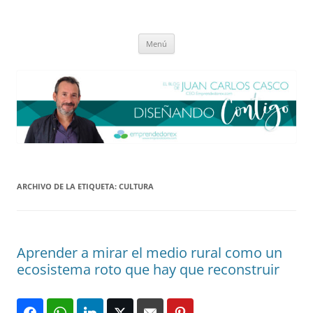
Saltar
al
El blog de Juan Carlos Casco
contenido
Nuestra visión sobre el Liderazgo y la Educación para el cambio
Menú
ARCHIVO DE LA ETIQUETA:
CULTURA
Aprender a mirar el medio rural como un
ecosistema roto que hay que reconstruir