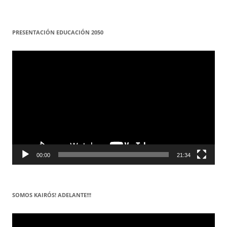
PRESENTACIÓN EDUCACIÓN 2050
Reproductor
de
vídeo
00:00
21:34
SOMOS KAIRÓS! ADELANTE!!!
Reproductor
de