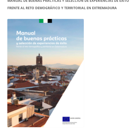
MANUAL DE BUENAS PRÁCTICAS Y SELECCIÓN DE EXPERIENCIAS DE ÉXITO
FRENTE AL RETO DEMOGRÁFICO Y TERRITORIAL EN EXTREMADURA