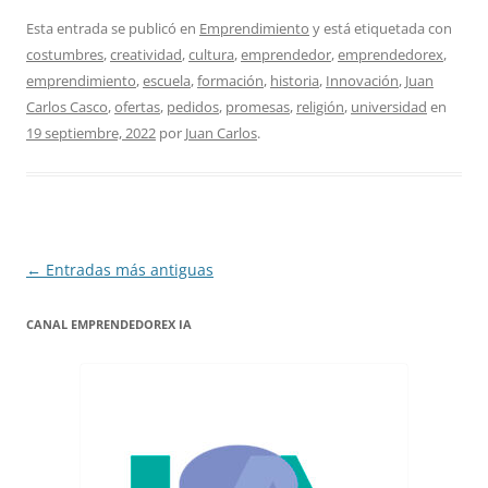
Esta entrada se publicó en
Emprendimiento
y está etiquetada con
costumbres
,
creatividad
,
cultura
,
emprendedor
,
emprendedorex
,
emprendimiento
,
escuela
,
formación
,
historia
,
Innovación
,
Juan
Carlos Casco
,
ofertas
,
pedidos
,
promesas
,
religión
,
universidad
en
19 septiembre, 2022
por
Juan Carlos
.
Navegación
←
Entradas más antiguas
de
CANAL EMPRENDEDOREX IA
entradas