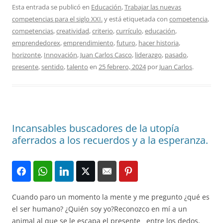
Esta entrada se publicó en
Educación
,
Trabajar las nuevas
competencias para el siglo XXI.
y está etiquetada con
competencia
,
competencias
,
creatividad
,
criterio
,
currículo
,
educación
,
emprendedorex
,
emprendimiento
,
futuro
,
hacer historia
,
horizonte
,
Innovación
,
Juan Carlos Casco
,
liderazgo
,
pasado
,
presente
,
sentido
,
talento
en
25 febrero, 2024
por
Juan Carlos
.
Incansables buscadores de la utopía
aferrados a los recuerdos y a la esperanza.
Cuando paro un momento la mente y me pregunto ¿qué es
el ser humano? ¿Quién soy yo?Reconozco en mí a un
animal al que se le escapa el presente entre los dedos,