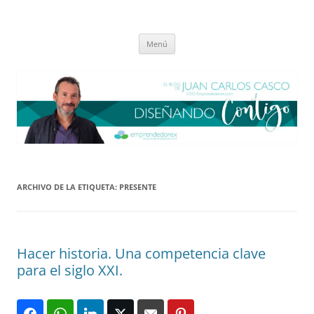
Saltar
al
El blog de Juan Carlos Casco
contenido
Nuestra visión sobre el Liderazgo y la Educación para el cambio
Menú
ARCHIVO DE LA ETIQUETA:
PRESENTE
Hacer historia. Una competencia clave
para el siglo XXI.