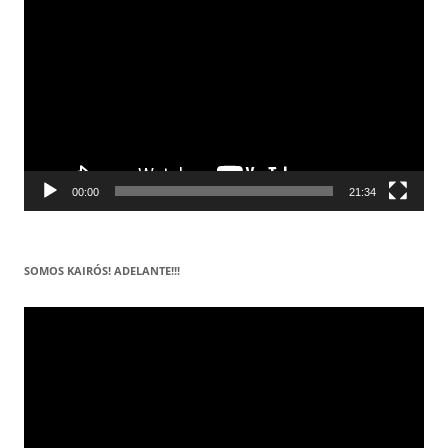
de
vídeo
00:00
21:34
SOMOS KAIRÓS! ADELANTE!!!
Reproductor
de
vídeo