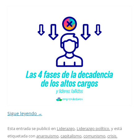
Sigue leyendo
→
Esta entrada se publicó en
Liderazgo
,
Liderazgo político.
y está
etiquetada con
anarquismo
,
capitalismo
,
comunismo
,
crisis.