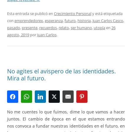
Esta entrada se publicó en
Crecimiento Personal
y está etiquetada
con
emprendedorex
,
esperanza
,
futuro
,
historia
,
Juan Carlos Casco
,
pasado
,
presente
,
recuerdos
,
relato
,
ser humano
,
utopía
en
26
agosto, 2019
por
Juan Carlos
.
No agites el avispero de las identidades.
Mira al futuro.
No me cuentes lo que fuimos, dime lo que vamos a hacer
juntos. El cambio de época en el que estamos entrando
nos convoca a fundar nuestras identidades en el futuro, en