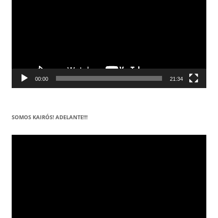
00:00
21:34
SOMOS KAIRÓS! ADELANTE!!!
Reproductor
de
vídeo