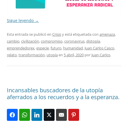
Sigue leyendo
→
Esta entrada se publicó en
Crisis
y está etiquetada con
amenaza
,
cambio
,
civilización
,
compromiso
,
coronavirus
,
distopía
,
emprendedorex
,
especie
,
futuro
,
humanidad
,
Juan Carlos Casco
,
relato
,
transformación
,
utopía
en
5 abril, 2020
por
Juan Carlos
.
Incansables buscadores de la utopía
aferrados a los recuerdos y a la esperanza.