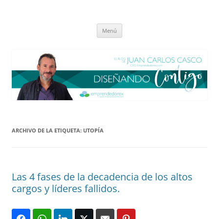
Saltar
al
El blog de Juan Carlos Casco
contenido
Nuestra visión sobre el Liderazgo y la Educación para el cambio
Menú
ARCHIVO DE LA ETIQUETA:
UTOPÍA
Las 4 fases de la decadencia de los altos
cargos y líderes fallidos.