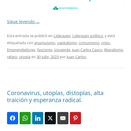
Sigue leyendo
→
Esta entrada se publicó en
Liderazgo
,
Liderazgo político.
y está
etiquetada con
anarquismo
,
capitalismo
,
comunismo
,
crisis.
Emprendedorex
,
fascismo
,
izquierda
,
Juan Carlos Casco
,
liberalismo
,
relato
,
utopía
en
30 julio, 2023
por
Juan Carlos
.
Coronavirus, utopías, distopías, alta
traición y esperanza radical.