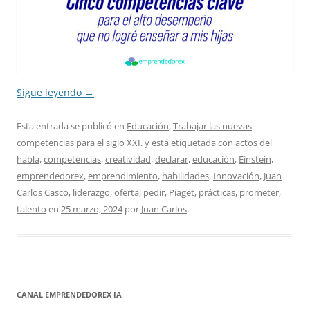
Sigue leyendo
→
Esta entrada se publicó en
Educación
,
Trabajar las nuevas
competencias para el siglo XXI.
y está etiquetada con
actos del
habla
,
competencias
,
creatividad
,
declarar
,
educación
,
Einstein
,
emprendedorex
,
emprendimiento
,
habilidades
,
Innovación
,
Juan
Carlos Casco
,
liderazgo
,
oferta
,
pedir
,
Piaget
,
prácticas
,
prometer
,
talento
en
25 marzo, 2024
por
Juan Carlos
.
CANAL EMPRENDEDOREX IA