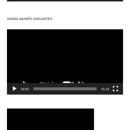
SOMOS KAIRÓS! ADELANTE!!!
Reproductor
de
vídeo
00:00
01:24