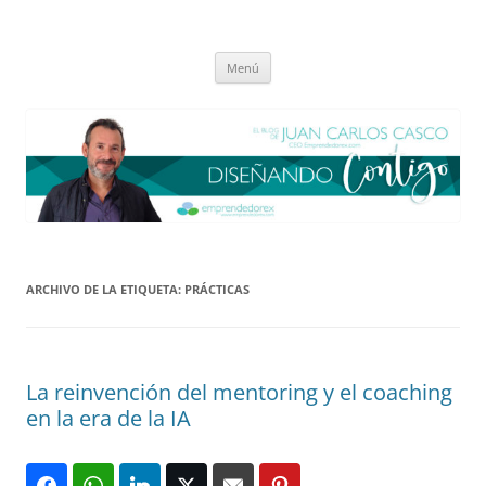
Saltar
al
El blog de Juan Carlos Casco
contenido
Nuestra visión sobre el Liderazgo y la Educación para el cambio
Menú
ARCHIVO DE LA ETIQUETA:
PRÁCTICAS
La reinvención del mentoring y el coaching
en la era de la IA