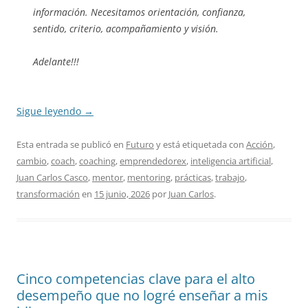
información. Necesitamos orientación, confianza,
sentido, criterio, acompañamiento y visión.
Adelante!!!
Sigue leyendo
→
Esta entrada se publicó en
Futuro
y está etiquetada con
Acción
,
cambio
,
coach
,
coaching
,
emprendedorex
,
inteligencia artificial
,
Juan Carlos Casco
,
mentor
,
mentoring
,
prácticas
,
trabajo
,
transformación
en
15 junio, 2026
por
Juan Carlos
.
Cinco competencias clave para el alto
desempeño que no logré enseñar a mis