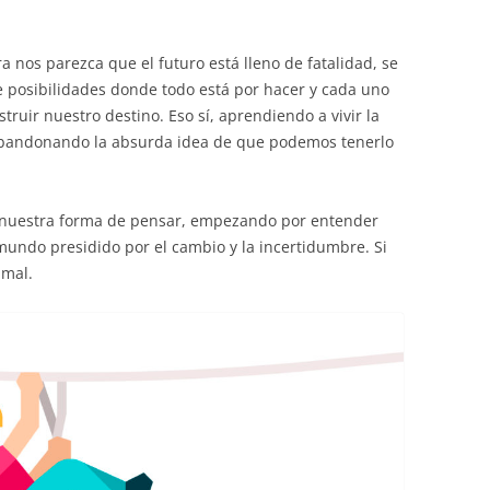
EDUCACIÓN PARA EL S
DESARROLLO DE COM
nos parezca que el futuro está lleno de fatalidad, se
GENÉRICAS DESDE EL
e posibilidades donde todo está por hacer y cada uno
truir nuestro destino. Eso sí, aprendiendo a vivir la
CÓMO CREAR 1.000.0
abandonando la absurda idea de que podemos tenerlo
NUEVOS EMPRENDED
PAÍS
GESTIÓN DEL CONOC
 nuestra forma de pensar, empezando por entender
LAS ADMINITRACIONE
mundo presidido por el cambio y la incertidumbre. Si
 mal.
UN NUEVO ENTENDIM
LIDERAZGO
GLOSARIO DE TÉRMI
TRABAJAR EL LIDERA
TUS RASGOS DE LID
TU MAPA DE LIDERA