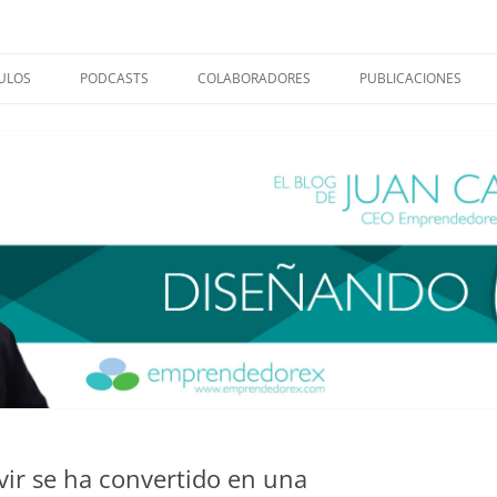
ación para el cambio
los Casco
ULOS
PODCASTS
COLABORADORES
PUBLICACIONES
CACIÓN
CLAVES PARA ABORDAR EL
MANUAL DE BUENAS P
CAMBIO EDUCATIVO.
SELECCIÓN DE EXPERI
ERAZGO
CLAVES PARA EL DESARROLLO DE
ÉXITO FRENTE AL RET
GUÍAS PARA UN NUEVO
UN NUEVO LIDERAZGO.
DEMOGRÁFICO Y TERR
CIMIENTO PERSONAL
CONVERSAR
EXTREMADURA
LIDERAZGO POLÍTICO.
IS
TRABAJAR LAS NUEVAS
GUÍA PARA LA ELABO
COMPETENCIAS PARA EL SIGLO
PLANES DE TRANSICI
RENDIMIENTO
XXI.
ENERGÉTICA EN ESPA
URO
LA NUEVA BAUHAUS 
ERÓGRAFO
MANIFIESTO PARA U
ÉPOCA.
S TEMAS. CLAVES PARA EL
ARROLLO
ivir se ha convertido en una
EL LIBRO BLANCO. U