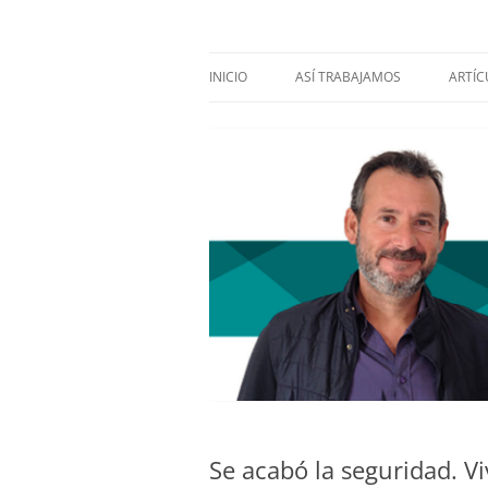
Saltar
al
contenido
Nuestra visión sobre el Liderazgo y la Educ
El blog de Juan Car
INICIO
ASÍ TRABAJAMOS
ARTÍC
EDU
LID
CRE
CRIS
EMP
FUT
LID
OTRO
DES
Se acabó la seguridad. V