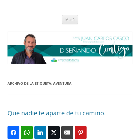
Saltar
al
El blog de Juan Carlos Casco
contenido
Nuestra visión sobre el Liderazgo y la Educación para el cambio
Menú
ARCHIVO DE LA ETIQUETA:
AVENTURA
Que nadie te aparte de tu camino.