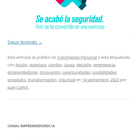
Sigue leyendo
→
Esta entrada se publicó en
Crecimiento Personal
y está etiquetada
con
Acción
,
aventura
,
cambio
,
causa
,
decisión
,
emergencia
,
emprendedorex
,
Innovación
,
oportunidades
,
posibilidades
,
propósito
,
transformación
,
voluntad
en
14 septiembre, 2020
por
Juan Carlos
.
CANAL EMPRENDEDOREX IA