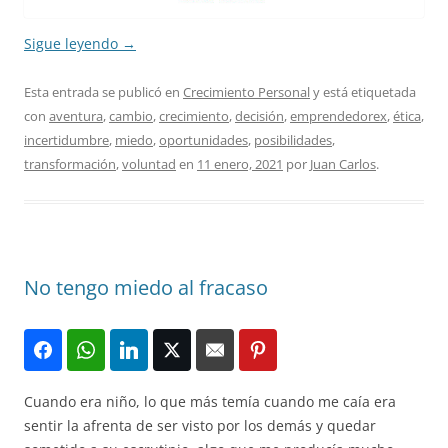
Sigue leyendo
→
Esta entrada se publicó en
Crecimiento Personal
y está etiquetada
con
aventura
,
cambio
,
crecimiento
,
decisión
,
emprendedorex
,
ética
,
incertidumbre
,
miedo
,
oportunidades
,
posibilidades
,
transformación
,
voluntad
en
11 enero, 2021
por
Juan Carlos
.
No tengo miedo al fracaso
Cuando era niño, lo que más temía cuando me caía era
sentir la afrenta de ser visto por los demás y quedar