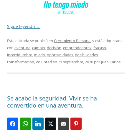
Sigue leyendo
→
Esta entrada se publicó en
Crecimiento Personal
y está etiquetada
con
aventura
,
cambio
,
decisión
,
emprendedorex
,
fracaso
,
incertidumbre
,
miedo
,
oportunidades
,
posibilidades
,
transformación
,
voluntad
en
21 septiembre, 2020
por
Juan Carlos
.
Se acabó la seguridad. Vivir se ha
convertido en una aventura.