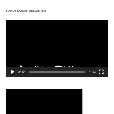
SOMOS KAIRÓS! ADELANTE!!!
Reproductor
de
vídeo
00:00
01:24