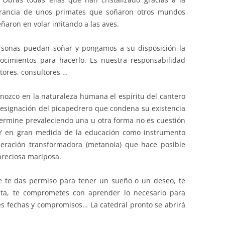
verancia de unos primates que soñaron otros mundos
aron en volar imitando a las aves.
rsonas puedan soñar y pongamos a su disposición la
ocimientos para hacerlo. Es nuestra responsabilidad
ores, consultores …
onozco en la naturaleza humana el espíritu del cantero
 resignación del picapedrero que condena su existencia
 termine prevaleciendo una u otra forma no es cuestión
 Y en gran medida de la educación como instrumento
peración transformadora (metanoia) que hace posible
 preciosa mariposa.
e te das permiso para tener un sueño o un deseo, te
eta, te comprometes con aprender lo necesario para
nes fechas y compromisos… La catedral pronto se abrirá