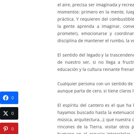
el aire, precisa ser imaginada y recre
momentos: primero en la mente, luego
práctica. Y requieren del combustibl
la gente aprenda a imaginar, conve
prometer), emocionarse y coordina
disciplina de mantener el rumbo, la vo
El sentido del legado y la trascende
de nuestro ser, si no llega a fruc
educación y la cultura reinante frena
Cualquier persona con un sentido de 
aunque parta de cero, si tiene claros
0
El espíritu del cantero es el que ha
hayamos buscado hasta la extenuación 
0
música, arquitectura…); que nuestra cu
rincones de la Tierra, visitar otros
0
humano en el espacio interestelar. 