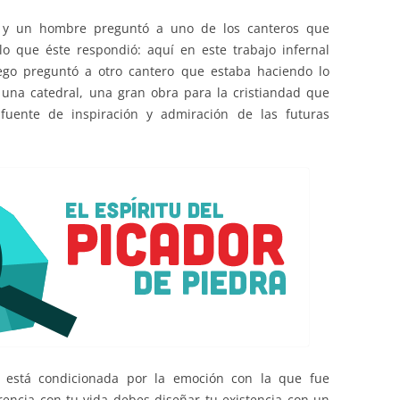
EDUCACIÓN PARA EL S
l y un hombre preguntó a uno de los canteros que
DESARROLLO DE COM
lo que éste respondió: aquí en este trabajo infernal
GENÉRICAS DESDE EL
ego preguntó a otro cantero que estaba haciendo lo
una catedral, una gran obra para la cristiandad que
CÓMO CREAR 1.000.0
 fuente de inspiración y admiración de las futuras
NUEVOS EMPRENDED
PAÍS
GESTIÓN DEL CONOC
LAS ADMINITRACIONE
UN NUEVO ENTENDIM
LIDERAZGO
GLOSARIO DE TÉRMI
TRABAJAR EL LIDERA
TUS RASGOS DE LID
está condicionada por la emoción con la que fue
TU MAPA DE LIDERA
rencia con tu vida debes diseñar tu existencia con un