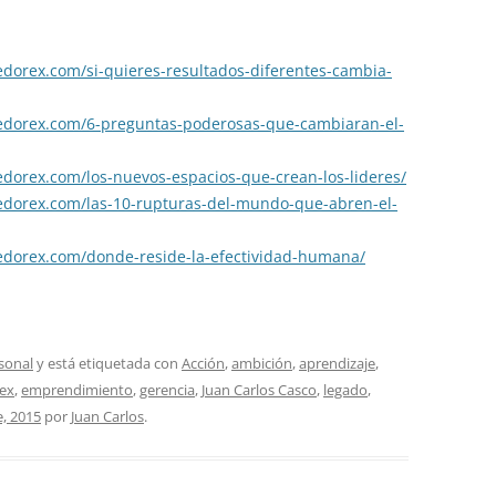
dorex.com/si-quieres-
resultados-diferentes-cambia-
dorex.com/6-preguntas-
poderosas-que-cambiaran-el-
dorex.com/los-nuevos-
espacios-que-crean-los-
lideres/
dorex.com/las-10-
rupturas-del-mundo-que-abren-
el-
dorex.com/donde-
reside-la-efectividad-humana/
sonal
y está etiquetada con
Acción
,
ambición
,
aprendizaje
,
ex
,
emprendimiento
,
gerencia
,
Juan Carlos Casco
,
legado
,
e, 2015
por
Juan Carlos
.