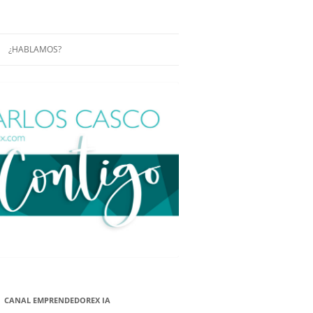
¿HABLAMOS?
RÁCTICAS Y
CONFERENCIAS
ENCIAS DE
CONÓCENOS UN POCO MÁS
O
ITORIAL EN
RACIÓN DE
ÓN
ÑA
EUROPEA.
NA NUEVA
NA NUEVA
CANAL EMPRENDEDOREX IA