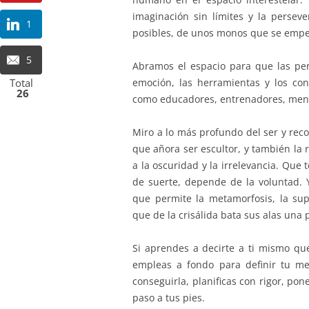
imaginación sin límites y la perse
1
posibles, de unos monos que se empeñ
5
Abramos el espacio para que las pe
Total
emoción, las herramientas y los con
26
como educadores, entrenadores, ment
Miro a lo más profundo del ser y rec
que añora ser escultor, y también la
a la oscuridad y la irrelevancia. Que
de suerte, depende de la voluntad.
que permite la metamorfosis, la su
que de la crisálida bata sus alas una
Si aprendes a decirte a ti mismo qu
empleas a fondo para definir tu m
conseguirla, planificas con rigor, po
paso a tus pies.