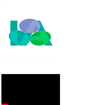
IGLO XXI.
PETENCIAS
 MODELO 6-9
00 DE
ORES EN TU
IMIENTO EN
S PÚBLICAS
IENTO DEL
NOS PARA
ZGO
ERAZGO
ZGO