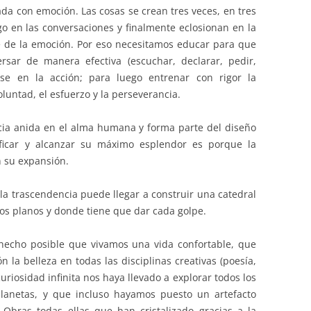
ada con emoción. Las cosas se crean tres veces, en tres
 en las conversaciones y finalmente eclosionan en la
e de la emoción. Por eso necesitamos educar para que
rsar de manera efectiva (escuchar, declarar, pedir,
rse en la acción; para luego entrenar con rigor la
luntad, el esfuerzo y la perseverancia.
ncia anida en el alma humana y forma parte del diseño
tificar y alcanzar su máximo esplendor es porque la
n su expansión.
la trascendencia puede llegar a construir una catedral
 los planos y donde tiene que dar cada golpe.
 hecho posible que vivamos una vida confortable, que
la belleza en todas las disciplinas creativas (poesía,
riosidad infinita nos haya llevado a explorar todos los
 planetas, y que incluso hayamos puesto un artefacto
Obras todas ellas que han cristalizado gracias a la