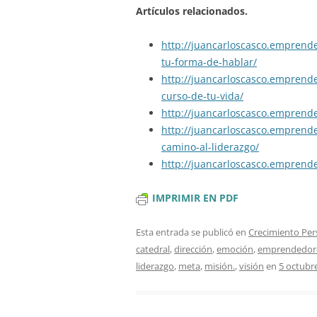
Artículos relacionados.
http://juancarloscasco.
emprende
tu-forma-de-hablar/
http://juancarloscasco.
emprende
curso-de-tu-vida/
http://juancarloscasco.
emprende
http://juancarloscasco.
emprende
camino-al-liderazgo/
http://juancarloscasco.
emprende
IMPRIMIR EN PDF
Esta entrada se publicó en
Crecimiento Per
catedral
,
dirección
,
emoción
,
emprendedor
liderazgo
,
meta
,
misión.
,
visión
en
5 octubr