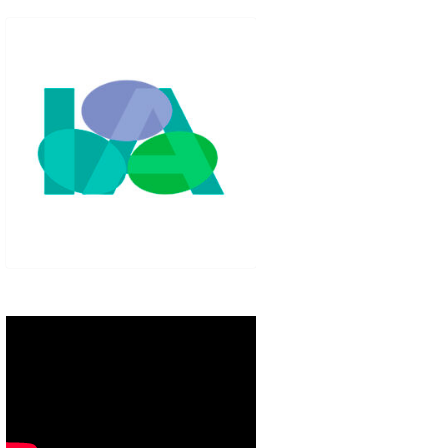
IGLO XXI.
PETENCIAS
 MODELO 6-9
00 DE
ORES EN TU
IMIENTO EN
S PÚBLICAS
IENTO DEL
NOS PARA
ZGO
ERAZGO
ZGO