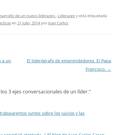
esarrollo de un nuevo liderazgo.
,
Liderazgo
y está etiquetada
acticas
en
21 julio, 2014
por
Juan Carlos
.
n a un
El liderógrafo de emprendedorex. El Papa
Francisco.
→
los 3 ejes conversacionales de un líder.
”
rabajaremos juntos sobre los juicios y las
a sociedad atontada. | El blog de Juan Carlos Casco