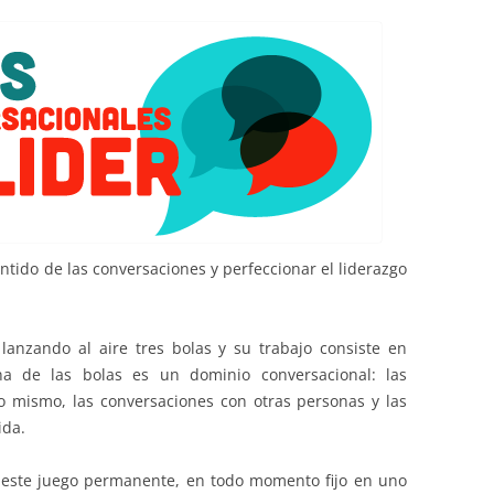
EDUCACIÓN PARA EL S
DESARROLLO DE COM
GENÉRICAS DESDE EL
CÓMO CREAR 1.000.0
NUEVOS EMPRENDED
PAÍS
GESTIÓN DEL CONOC
LAS ADMINITRACIONE
ntido de las conversaciones y perfeccionar el liderazgo
UN NUEVO ENTENDIM
LIDERAZGO
lanzando al aire tres bolas y su trabajo consiste en
GLOSARIO DE TÉRMI
na de las bolas es un dominio conversacional: las
TRABAJAR EL LIDERA
 mismo, las conversaciones con otras personas y las
ida.
TUS RASGOS DE LID
n este juego permanente, en todo momento fijo en uno
TU MAPA DE LIDERA