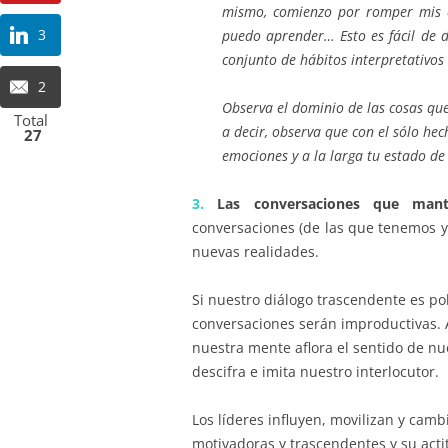
mismo, comienzo por romper mis cr
3
puedo aprender… Esto es fácil de d
conjunto de hábitos interpretativo
2
Observa el dominio de las cosas que 
Total
a decir, observa que con el sólo he
27
emociones y a la larga tu estado de
3.
Las conversaciones que man
conversaciones (de las que tenemos y
nuevas realidades.
Si nuestro diálogo trascendente es po
conversaciones serán improductivas. 
nuestra mente aflora el sentido de nu
descifra e imita nuestro interlocutor.
Los líderes influyen, movilizan y cam
motivadoras y trascendentes y su actit