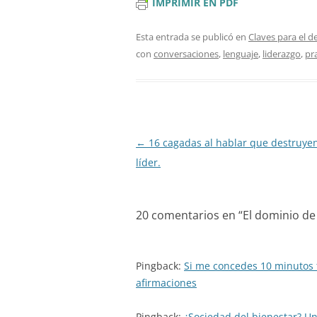
IMPRIMIR EN PDF
Esta entrada se publicó en
Claves para el d
con
conversaciones
,
lenguaje
,
liderazgo
,
pr
Navegación
←
16 cagadas al hablar que destruye
de
líder.
entradas
20 comentarios en “
El dominio de 
Pingback:
Si me concedes 10 minutos t
afirmaciones
Pingback:
¿Sociedad del bienestar? Un