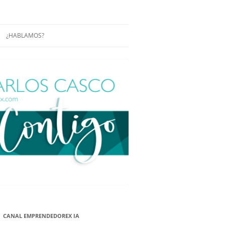
¿HABLAMOS?
RÁCTICAS Y
CONFERENCIAS
ENCIAS DE
CONÓCENOS UN POCO MÁS
O
ITORIAL EN
RACIÓN DE
ÓN
ÑA
EUROPEA.
NA NUEVA
NA NUEVA
CANAL EMPRENDEDOREX IA