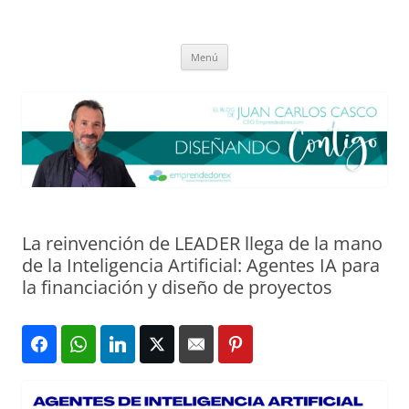
Saltar
al
El blog de Juan Carlos Casco
contenido
Nuestra visión sobre el Liderazgo y la Educación para el cambio
Menú
La reinvención de LEADER llega de la mano
de la Inteligencia Artificial: Agentes IA para
la financiación y diseño de proyectos