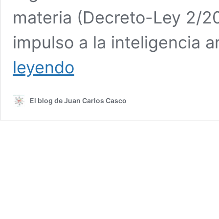
materia (Decreto-Ley 2/2
impulso a la inteligencia ar
Una
leyendo
guía
básica
para
El blog de Juan Carlos Casco
ayudar
a
nuestras
empresas
y
organizaciones
a
incorporarse
a
la
revolución
de