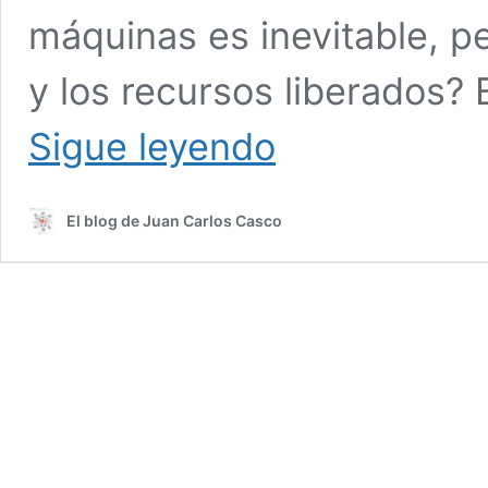
máquinas es inevitable, p
y los recursos liberados?
No
Sigue leyendo
leas
esto,
porque
El blog de Juan Carlos Casco
no
estás
preparado
para
hacerlo