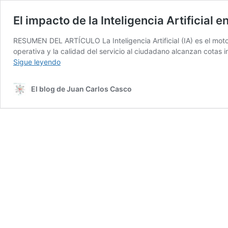
El impacto de la Inteligencia Artificial 
RESUMEN DEL ARTÍCULO La Inteligencia Artificial (IA) es el moto
operativa y la calidad del servicio al ciudadano alcanzan cotas i
El
Sigue leyendo
impacto
de
El blog de Juan Carlos Casco
la
Inteligencia
Artificial
en
las
Administraciones
públicas