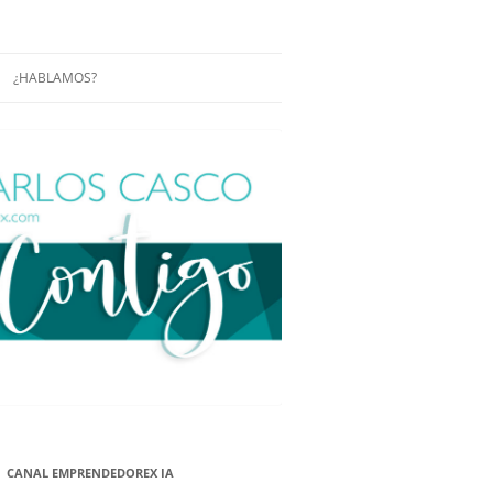
¿HABLAMOS?
RÁCTICAS Y
CONFERENCIAS
ENCIAS DE
CONÓCENOS UN POCO MÁS
O
ITORIAL EN
RACIÓN DE
ÓN
ÑA
EUROPEA.
NA NUEVA
NA NUEVA
CANAL EMPRENDEDOREX IA