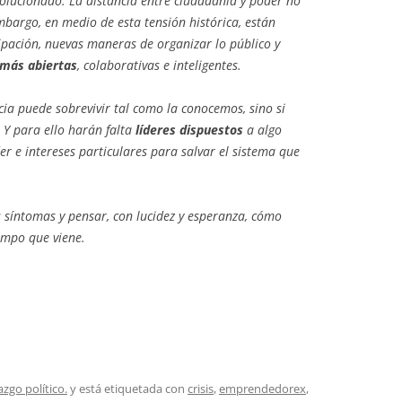
olucionado. La distancia entre ciudadanía y poder no
 embargo, en medio de esta tensión histórica, están
pación, nuevas maneras de organizar lo público y
más abiertas
, colaborativas e inteligentes.
cia puede sobrevivir tal como la conocemos, sino si
 Y para ello harán falta
líderes dispuestos
a algo
er e intereses particulares para salvar el sistema que
 síntomas y pensar, con lucidez y esperanza, cómo
empo que viene.
azgo político.
y está etiquetada con
crisis
,
emprendedorex
,