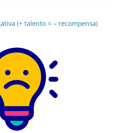
EDUCACIÓN PARA EL S
DESARROLLO DE COM
GENÉRICAS DESDE EL
gativa (+ talento = – recompensa)
CÓMO CREAR 1.000.0
NUEVOS EMPRENDED
PAÍS
GESTIÓN DEL CONOC
LAS ADMINITRACIONE
UN NUEVO ENTENDIM
LIDERAZGO
GLOSARIO DE TÉRMI
TRABAJAR EL LIDERA
TUS RASGOS DE LID
TU MAPA DE LIDERA