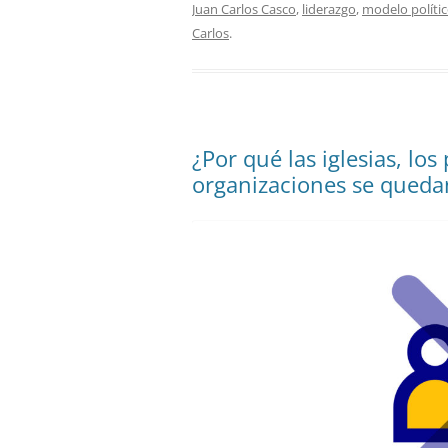
Juan Carlos Casco
,
liderazgo
,
modelo políti
Carlos
.
¿Por qué las iglesias, los 
organizaciones se quedan