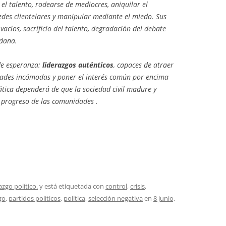
 el talento, rodearse de mediocres, aniquilar el
 redes clientelares y manipular mediante el miedo. Sus
vacíos, sacrificio del talento, degradación del debate
adana.
de esperanza:
liderazgos auténticos
, capaces de atraer
rdades incómodas y poner el interés común por encima
ática dependerá de que la sociedad civil madure y
l progreso de las comunidades .
azgo político.
y está etiquetada con
control
,
crisis
,
go
,
partidos políticos
,
política
,
selección negativa
en
8 junio,