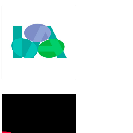
IGLO XXI.
PETENCIAS
 MODELO 6-9
00 DE
ORES EN TU
IMIENTO EN
S PÚBLICAS
IENTO DEL
NOS PARA
ZGO
ERAZGO
ZGO