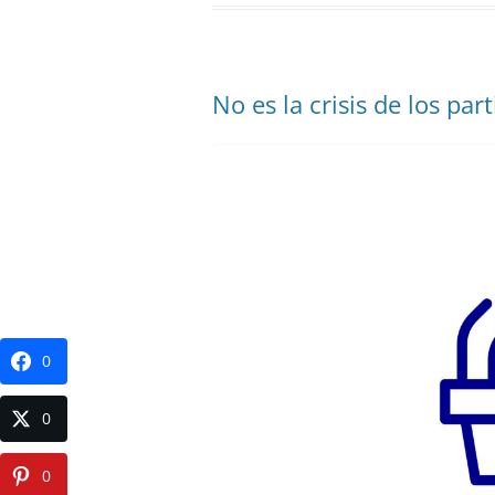
No es la crisis de los par
0
0
0