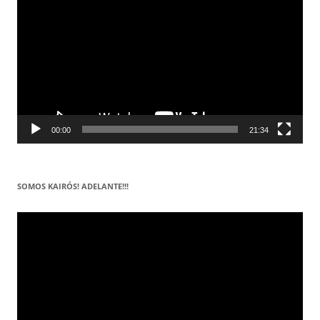
vídeo
00:00
21:34
SOMOS KAIRÓS! ADELANTE!!!
Reproductor
de
vídeo