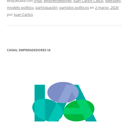
etiquetada con
crisis
,
emprendedorex
,
Juan Carlos Casco
,
liderazgo
,
modelo político
,
participación
,
partidos políticos
en
2 marzo, 2026
por
Juan Carlos
.
CANAL EMPRENDEDOREX IA