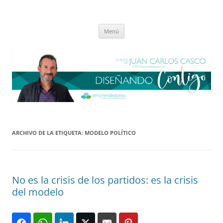
Saltar
al
El blog de Juan Carlos Casco
contenido
Nuestra visión sobre el Liderazgo y la Educación para el cambio
Menú
ARCHIVO DE LA ETIQUETA:
MODELO POLÍTICO
No es la crisis de los partidos: es la crisis
del modelo