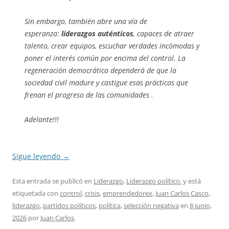
Sin embargo, también abre una vía de
esperanza:
liderazgos auténticos
, capaces de atraer
talento, crear equipos, escuchar verdades incómodas y
poner el interés común por encima del control. La
regeneración democrática dependerá de que la
sociedad civil madure y castigue esas prácticas que
frenan el progreso de las comunidades .
Adelante!!!
Sigue leyendo
→
Esta entrada se publicó en
Liderazgo
,
Liderazgo político.
y está
etiquetada con
control
,
crisis
,
emprendedorex
,
Juan Carlos Casco
,
liderazgo
,
partidos políticos
,
política
,
selección negativa
en
8 junio,
2026
por
Juan Carlos
.