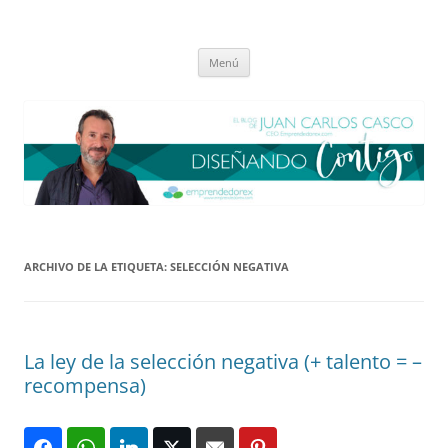
Saltar
al
El blog de Juan Carlos Casco
contenido
Nuestra visión sobre el Liderazgo y la Educación para el cambio
Menú
ARCHIVO DE LA ETIQUETA:
SELECCIÓN NEGATIVA
La ley de la selección negativa (+ talento = –
recompensa)