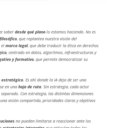
ge saber
desde qué plano
lo estamos haciendo. No es
ilosófico
, que replantea nuestra visión del
 el
marco legal
, que debe traducir la ética en derechos
gico
, centrado en datos, algoritmos, infraestructuras y
gativo y formativo
, que permite democratizar su
 estratégico
. Es ahí donde la IA deja de ser una
rse en una
hoja de ruta
. Sin estrategia, cada actor
 separado. Con estrategia, las distintas dimensiones
 una visión compartida, prioridades claras y objetivos
tuciones
no pueden limitarse a reaccionar ante los
ar
estrategias integrales
que articulen todos los