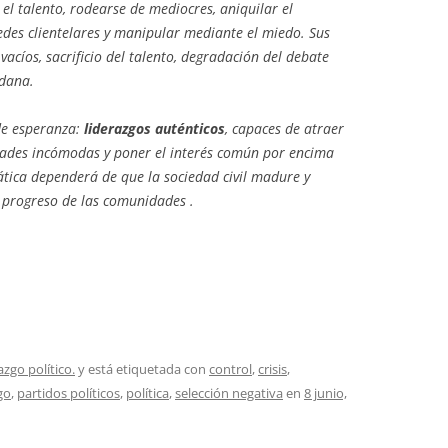
 el talento, rodearse de mediocres, aniquilar el
 redes clientelares y manipular mediante el miedo. Sus
vacíos, sacrificio del talento, degradación del debate
adana.
de esperanza:
liderazgos auténticos
, capaces de atraer
rdades incómodas y poner el interés común por encima
ática dependerá de que la sociedad civil madure y
l progreso de las comunidades .
azgo político.
y está etiquetada con
control
,
crisis
,
go
,
partidos políticos
,
política
,
selección negativa
en
8 junio,