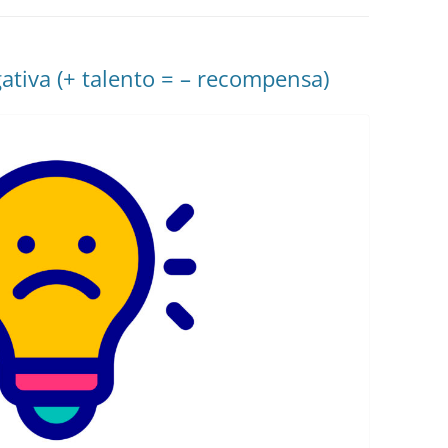
EDUCACIÓN PARA EL S
DESARROLLO DE COM
GENÉRICAS DESDE EL
gativa (+ talento = – recompensa)
CÓMO CREAR 1.000.0
NUEVOS EMPRENDED
PAÍS
GESTIÓN DEL CONOC
LAS ADMINITRACIONE
UN NUEVO ENTENDIM
LIDERAZGO
GLOSARIO DE TÉRMI
TRABAJAR EL LIDERA
TUS RASGOS DE LID
TU MAPA DE LIDERA