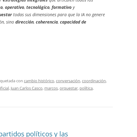
co
,
operativo
,
tecnológico
,
formativo
y
uestar
todas sus dimensiones para que la IA no genere
ón, sino
dirección
,
coherencia
,
capacidad de
tiquetada con
cambio histórico
,
conversación
,
coordinación
,
ficial
,
Juan Carlos Casco
,
marcos
,
orquestar
,
política
,
partidos políticos y las