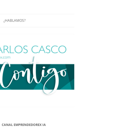
¿HABLAMOS?
RÁCTICAS Y
CONFERENCIAS
ENCIAS DE
CONÓCENOS UN POCO MÁS
O
ITORIAL EN
RACIÓN DE
ÓN
ÑA
EUROPEA.
NA NUEVA
NA NUEVA
CANAL EMPRENDEDOREX IA