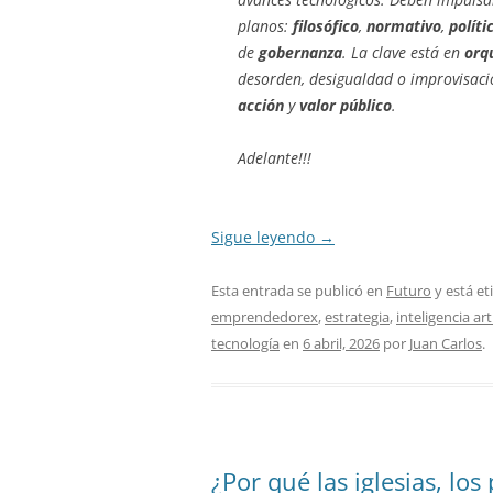
planos:
filosófico
,
normativo
,
políti
de
gobernanza
. La clave está en
orq
desorden, desigualdad o improvisaci
acción
y
valor público
.
Adelante!!!
Sigue leyendo
→
Esta entrada se publicó en
Futuro
y está e
emprendedorex
,
estrategia
,
inteligencia arti
tecnología
en
6 abril, 2026
por
Juan Carlos
.
¿Por qué las iglesias, los 