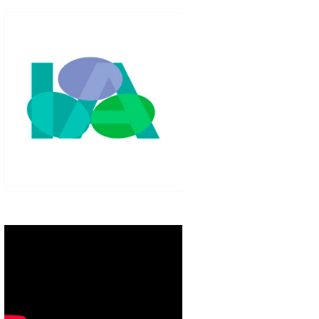
IGLO XXI.
PETENCIAS
 MODELO 6-9
00 DE
ORES EN TU
IMIENTO EN
S PÚBLICAS
IENTO DEL
NOS PARA
ZGO
ERAZGO
ZGO