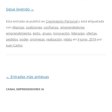
Sigue leyendo
→
Esta entrada se publicó en
Crecimiento Personal
y está etiquetada
con
Alianzas
,
coaliciones
,
confianza.
,
emprendedorex
,
emprendimiento
,
éxito.
,
grupo
,
Innovación
,
liderazgo
,
ofertas
,
pedidos
,
poder
,
promesas
,
realización
,
relato
en
9 junio, 2019
por
Juan Carlos
.
Navegación
←
Entradas más antiguas
de
CANAL EMPRENDEDOREX IA
entradas