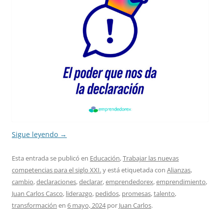
Sigue leyendo
→
Esta entrada se publicó en
Educación
,
Trabajar las nuevas
competencias para el siglo XXI.
y está etiquetada con
Alianzas
,
cambio
,
declaraciones
,
declarar
,
emprendedorex
,
emprendimiento
,
Juan Carlos Casco
,
liderazgo
,
pedidos
,
promesas
,
talento
,
transformación
en
6 mayo, 2024
por
Juan Carlos
.