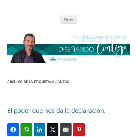
Saltar
al
El blog de Juan Carlos Casco
contenido
Nuestra visión sobre el Liderazgo y la Educación para el cambio
Menú
ARCHIVO DE LA ETIQUETA:
ALIANZAS
El poder que nos da la declaración.