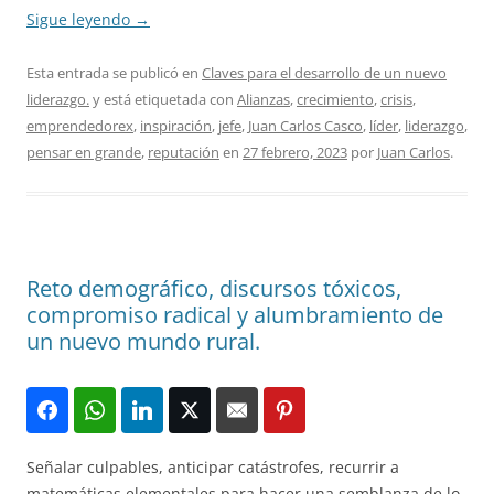
Sigue leyendo
→
Esta entrada se publicó en
Claves para el desarrollo de un nuevo
liderazgo.
y está etiquetada con
Alianzas
,
crecimiento
,
crisis
,
emprendedorex
,
inspiración
,
jefe
,
Juan Carlos Casco
,
líder
,
liderazgo
,
pensar en grande
,
reputación
en
27 febrero, 2023
por
Juan Carlos
.
Reto demográfico, discursos tóxicos,
compromiso radical y alumbramiento de
un nuevo mundo rural.
Señalar culpables, anticipar catástrofes, recurrir a
matemáticas elementales para hacer una semblanza de lo