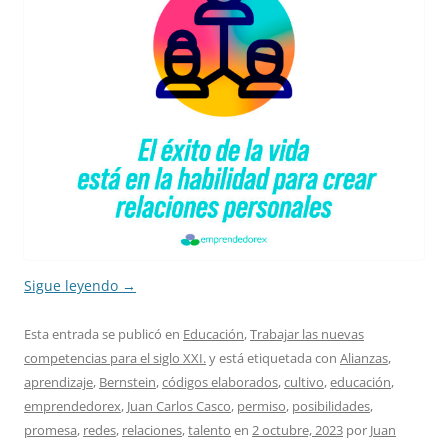
Sigue leyendo
→
Esta entrada se publicó en
Educación
,
Trabajar las nuevas
competencias para el siglo XXI.
y está etiquetada con
Alianzas
,
aprendizaje
,
Bernstein
,
códigos elaborados
,
cultivo
,
educación
,
emprendedorex
,
Juan Carlos Casco
,
permiso
,
posibilidades
,
promesa
,
redes
,
relaciones
,
talento
en
2 octubre, 2023
por
Juan