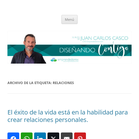
Saltar
al
El blog de Juan Carlos Casco
contenido
Nuestra visión sobre el Liderazgo y la Educación para el cambio
Menú
ARCHIVO DE LA ETIQUETA:
RELACIONES
El éxito de la vida está en la habilidad para
crear relaciones personales.