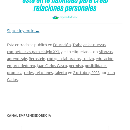
Sigue leyendo
→
Esta entrada se publicó en
Educación
,
Trabajar las nuevas
competencias para el siglo XXI.
y está etiquetada con
Alianzas
,
aprendizaje
,
Bernstein
,
códigos elaborados
,
cultivo
,
educación
,
emprendedorex
,
Juan Carlos Casco
,
permiso
,
posibilidades
,
promesa
,
redes
,
relaciones
,
talento
en
2 octubre, 2023
por
Juan
Carlos
.
CANAL EMPRENDEDOREX IA