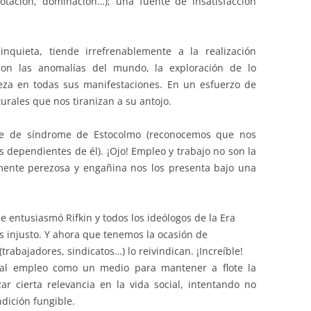
plotación, dominación…); una fuente de insatisfacción
nquieta, tiende irrefrenablemente a la realización
con las anomalías del mundo, la exploración de lo
leza en todas sus manifestaciones. En un esfuerzo de
urales que nos tiranizan a su antojo.
ie de síndrome de Estocolmo (reconocemos que nos
 dependientes de él). ¡Ojo! Empleo y trabajo no son la
ente perezosa y engañina nos los presenta bajo una
e entusiasmó Rifkin y todos los ideólogos de la Era
s injusto. Y ahora que tenemos la ocasión de
(trabajadores, sindicatos…) lo reivindican. ¡Increíble!
e al empleo como un medio para mantener a flote la
zar cierta relevancia en la vida social, intentando no
dición fungible.