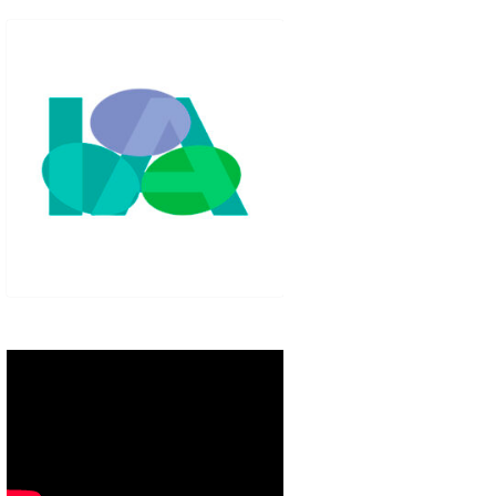
IGLO XXI.
PETENCIAS
 MODELO 6-9
00 DE
ORES EN TU
IMIENTO EN
S PÚBLICAS
IENTO DEL
NOS PARA
ZGO
ERAZGO
ZGO