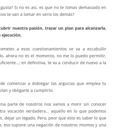
 gusta? Si no es así, es que no te tomas demasiado en
nios te van a tomar en serio los demás?
ubrir nuestra pasión, trazar un plan para alcanzarla,
u ejecución.
ometes a esos cuestionamientos se va a escabullir
o, ahora no es el momento, no me lo puedo permitir,
uficiente…; en definitiva, te va a conducir de nuevo a la
s de comenzar a doblegar las argucias que emplea tu
plan y obligarte a cumplirlo.
ena parte de nosotros nos vamos a morir sin conocer
stra vocación verdadera… aquello en lo que podemos
n, dejar un legado. Pero, peor que esto es saber lo que
po, eso supone una negación de nosotros mismos y una