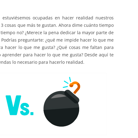
EDUCACIÓN PARA EL S
DESARROLLO DE COM
as estuviésemos ocupadas en hacer realidad nuestros
GENÉRICAS DESDE EL
 3 cosas que más te gustan. Ahora dime cuánto tiempo
o tiempo no? ¿Merece la pena dedicar la mayor parte de
CÓMO CREAR 1.000.0
?… Podrías preguntarte: ¿qué me impide hacer lo que me
NUEVOS EMPRENDED
ra hacer lo que me gusta? ¿Qué cosas me faltan para
PAÍS
o aprender para hacer lo que me gusta? Desde aquí te
GESTIÓN DEL CONOC
ndas lo necesario para hacerlo realidad.
LAS ADMINITRACIONE
UN NUEVO ENTENDIM
LIDERAZGO
GLOSARIO DE TÉRMI
TRABAJAR EL LIDERA
TUS RASGOS DE LID
TU MAPA DE LIDERA