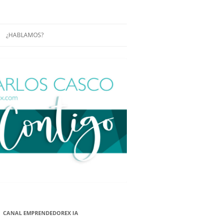
¿HABLAMOS?
RÁCTICAS Y
CONFERENCIAS
ENCIAS DE
CONÓCENOS UN POCO MÁS
O
ITORIAL EN
RACIÓN DE
ÓN
ÑA
EUROPEA.
NA NUEVA
NA NUEVA
CANAL EMPRENDEDOREX IA