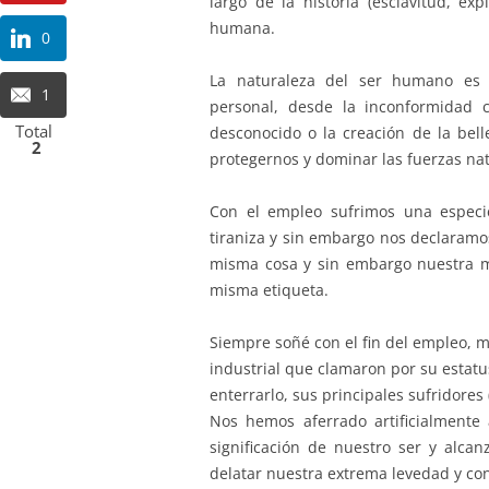
largo de la historia (esclavitud, ex
humana.
0
La naturaleza del ser humano es i
1
personal, desde la inconformidad 
Total
desconocido o la creación de la bel
2
protegernos y dominar las fuerzas nat
Con el empleo sufrimos una espec
tiraniza y sin embargo nos declaramos
misma cosa y sin embargo nuestra m
misma etiqueta.
Siempre soñé con el fin del empleo, m
industrial que clamaron por su estatu
enterrarlo, sus principales sufridores 
Nos hemos aferrado artificialment
significación de nuestro ser y alcan
delatar nuestra extrema levedad y con