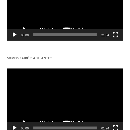
00:00
21:34
SOMOS KAIRÓS! ADELANTE!!!
Reproductor
de
vídeo
00:00
01:24