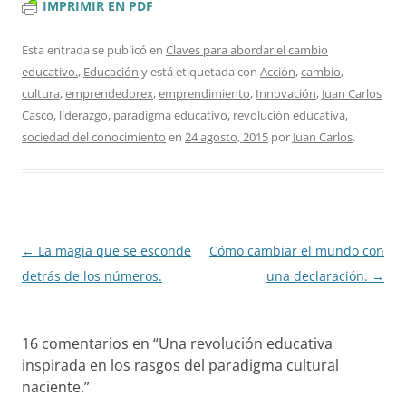
IMPRIMIR EN PDF
Esta entrada se publicó en
Claves para abordar el cambio
educativo.
,
Educación
y está etiquetada con
Acción
,
cambio
,
cultura
,
emprendedorex
,
emprendimiento
,
Innovación
,
Juan Carlos
Casco
,
liderazgo
,
paradigma educativo
,
revolución educativa
,
sociedad del conocimiento
en
24 agosto, 2015
por
Juan Carlos
.
Navegación
←
La magia que se esconde
Cómo cambiar el mundo con
de
detrás de los números.
una declaración.
→
entradas
16 comentarios en “
Una revolución educativa
inspirada en los rasgos del paradigma cultural
naciente.
”