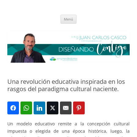
Saltar
al
El blog de Juan Carlos Casco
contenido
Nuestra visión sobre el Liderazgo y la Educación para el cambio
Menú
Una revolución educativa inspirada en los
rasgos del paradigma cultural naciente.
Un modelo educativo remite a la concepción cultural
impuesta o elegida de una época histórica, luego, la