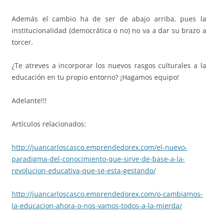
Además el cambio ha de ser de abajo arriba, pues la
institucionalidad (democrática o no) no va a dar su brazo a
torcer.
¿Te atreves a incorporar los nuevos rasgos culturales a la
educación en tu propio entorno? ¡Hagamos equipo!
Adelante!!!
Artículos relacionados:
http://juancarloscasco.
emprendedorex.com/el-nuevo-
paradigma-del-conocimiento-
que-sirve-de-base-a-la-
revolucion-educativa-que-se-
esta-gestando/
http://juancarloscasco.
emprendedorex.com/o-cambiamos-
la-educacion-ahora-o-nos-
vamos-todos-a-la-mierda/