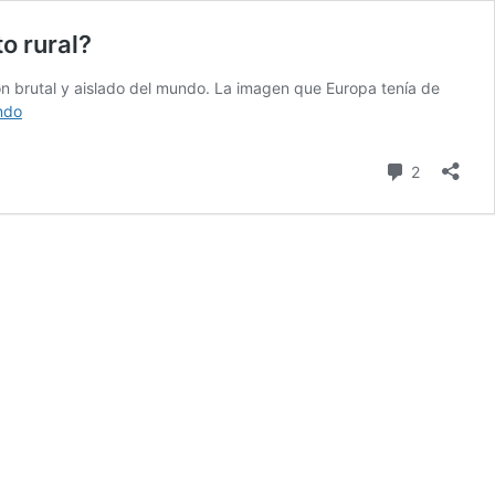
o rural?
ón brutal y aislado del mundo. La imagen que Europa tenía de
Reto
ndo
demográfico,
¿Cuándo
comentari
2
vamos
a
aprender
de
una
vez
a
vender
bien
el
producto
rural?