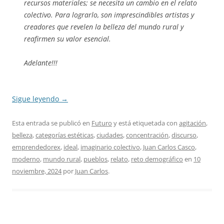
recursos materiales; se necesita un cambio en el relato
colectivo. Para lograrlo, son imprescindibles artistas y
creadores que revelen la belleza del mundo rural y
reafirmen su valor esencial.
Adelante!!!
Sigue leyendo
→
Esta entrada se publicó en
Futuro
y está etiquetada con
agitación
,
belleza
,
categorías estéticas
,
ciudades
,
concentración
,
discurso
,
emprendedorex
,
ideal
,
imaginario colectivo
,
Juan Carlos Casco
,
moderno
,
mundo rural
,
pueblos
,
relato
,
reto demográfico
en
10
noviembre, 2024
por
Juan Carlos
.