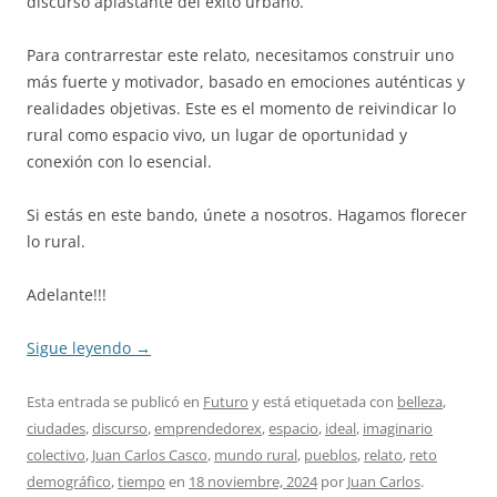
discurso aplastante del éxito urbano.
Para contrarrestar este relato, necesitamos construir uno
más fuerte y motivador, basado en emociones auténticas y
realidades objetivas. Este es el momento de reivindicar lo
rural como espacio vivo, un lugar de oportunidad y
conexión con lo esencial.
Si estás en este bando, únete a nosotros. Hagamos florecer
lo rural.
Adelante!!!
Sigue leyendo
→
Esta entrada se publicó en
Futuro
y está etiquetada con
belleza
,
ciudades
,
discurso
,
emprendedorex
,
espacio
,
ideal
,
imaginario
colectivo
,
Juan Carlos Casco
,
mundo rural
,
pueblos
,
relato
,
reto
demográfico
,
tiempo
en
18 noviembre, 2024
por
Juan Carlos
.