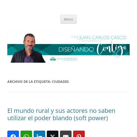
Saltar
al
El blog de Juan Carlos Casco
contenido
Nuestra visión sobre el Liderazgo y la Educación para el cambio
Menú
ARCHIVO DE LA ETIQUETA:
CIUDADES
El mundo rural y sus actores no saben
utilizar el poder blando (soft power)