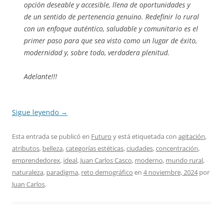
opción deseable y accesible, llena de oportunidades y
de un sentido de pertenencia genuino. Redefinir lo rural
con un enfoque auténtico, saludable y comunitario es el
primer paso para que sea visto como un lugar de éxito,
modernidad y, sobre todo, verdadera plenitud.
Adelante!!!
Sigue leyendo
→
Esta entrada se publicó en
Futuro
y está etiquetada con
agitación
,
atributos
,
belleza
,
categorías estéticas
,
ciudades
,
concentración
,
emprendedorex
,
ideal
,
Juan Carlos Casco
,
moderno
,
mundo rural
,
naturaleza
,
paradigma
,
reto demográfico
en
4 noviembre, 2024
por
Juan Carlos
.