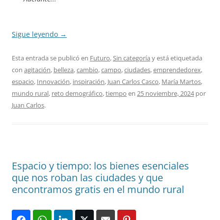
Sigue leyendo
→
Esta entrada se publicó en
Futuro
,
Sin categoría
y está etiquetada
con
agitación
,
belleza
,
cambio
,
campo
,
ciudades
,
emprendedorex
,
espacio
,
Innovación
,
inspiración
,
Juan Carlos Casco
,
María Martos
,
mundo rural
,
reto demográfico
,
tiempo
en
25 noviembre, 2024
por
Juan Carlos
.
Espacio y tiempo: los bienes esenciales
que nos roban las ciudades y que
encontramos gratis en el mundo rural