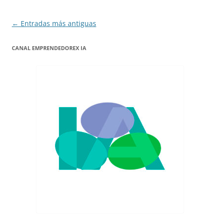
Navegación
←
Entradas más antiguas
de
CANAL EMPRENDEDOREX IA
entradas