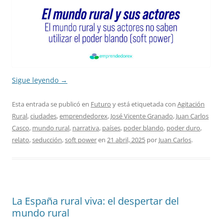
Sigue leyendo
→
Esta entrada se publicó en
Futuro
y está etiquetada con
Agitación
Rural
,
ciudades
,
emprendedorex
,
José Vicente Granado
,
Juan Carlos
Casco
,
mundo rural
,
narrativa
,
países
,
poder blando
,
poder duro
,
relato
,
seducción
,
soft power
en
21 abril, 2025
por
Juan Carlos
.
La España rural viva: el despertar del
mundo rural