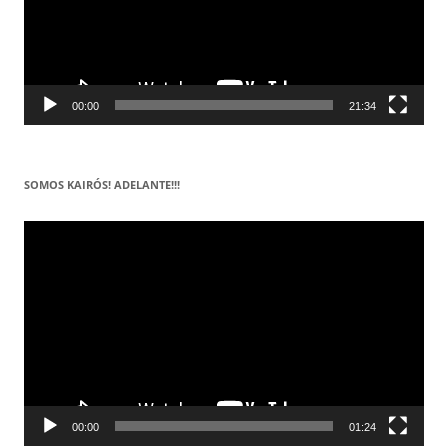
00:00
21:34
SOMOS KAIRÓS! ADELANTE!!!
Reproductor
de
vídeo
00:00
01:24