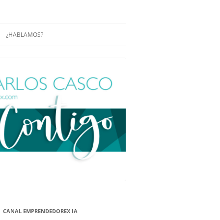
¿HABLAMOS?
RÁCTICAS Y
CONFERENCIAS
ENCIAS DE
CONÓCENOS UN POCO MÁS
O
ITORIAL EN
RACIÓN DE
ÓN
ÑA
EUROPEA.
NA NUEVA
NA NUEVA
CANAL EMPRENDEDOREX IA