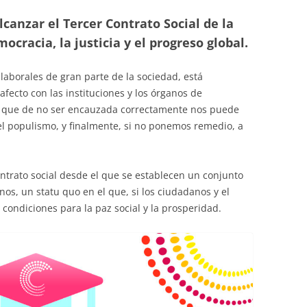
EDUCACIÓN PARA EL S
canzar el Tercer Contrato Social de la
DESARROLLO DE COM
ocracia, la justicia y el progreso global.
GENÉRICAS DESDE EL
CÓMO CREAR 1.000.0
laborales de gran parte de la sociedad, está
NUEVOS EMPRENDED
ecto con las instituciones y los órganos de
PAÍS
ón que de no ser encauzada correctamente nos puede
 el populismo, y finalmente, si no ponemos remedio, a
GESTIÓN DEL CONOC
LAS ADMINITRACIONE
ntrato social desde el que se establecen un conjunto
UN NUEVO ENTENDIM
os, un statu quo en el que, si los ciudadanos y el
LIDERAZGO
condiciones para la paz social y la prosperidad.
GLOSARIO DE TÉRMI
TRABAJAR EL LIDERA
TUS RASGOS DE LID
TU MAPA DE LIDERA