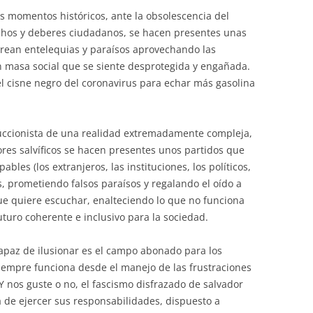
os momentos históricos, ante la obsolescencia del
echos y deberes ciudadanos, se hacen presentes unas
crean entelequias y paraísos aprovechando las
 masa social que se siente desprotegida y engañada.
l cisne negro del coronavirus para echar más gasolina
uccionista de una realidad extremadamente compleja,
ores salvíficos se hacen presentes unos partidos que
bles (los extranjeros, las instituciones, los políticos,
s, prometiendo falsos paraísos y regalando el oído a
ue quiere escuchar, enalteciendo lo que no funciona
uturo coherente e inclusivo para la sociedad.
 capaz de ilusionar es el campo abonado para los
siempre funciona desde el manejo de las frustraciones
. Y nos guste o no, el fascismo disfrazado de salvador
a de ejercer sus responsabilidades, dispuesto a