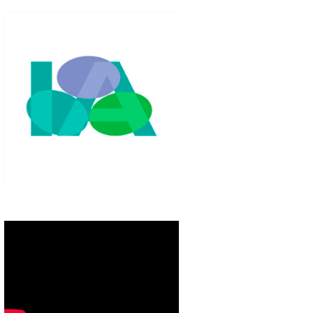
IGLO XXI.
PETENCIAS
 MODELO 6-9
00 DE
ORES EN TU
IMIENTO EN
S PÚBLICAS
IENTO DEL
NOS PARA
ZGO
ERAZGO
ZGO