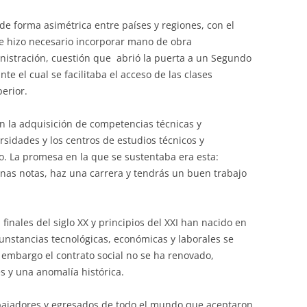
de forma asimétrica entre países y regiones, con el
se hizo necesario incorporar mano de obra
inistración, cuestión que abrió la puerta a un Segundo
te el cual se facilitaba el acceso de las clases
erior.
 la adquisición de competencias técnicas y
rsidades y los centros de estudios técnicos y
o. La promesa en la que se sustentaba era esta:
nas notas, haz una carrera y tendrás un buen trabajo
inales del siglo XX y principios del XXI han nacido en
cunstancias tecnológicas, económicas y laborales se
 embargo el contrato social no se ha renovado,
s y una anomalía histórica.
rabajadores y egresados de todo el mundo que aceptaron