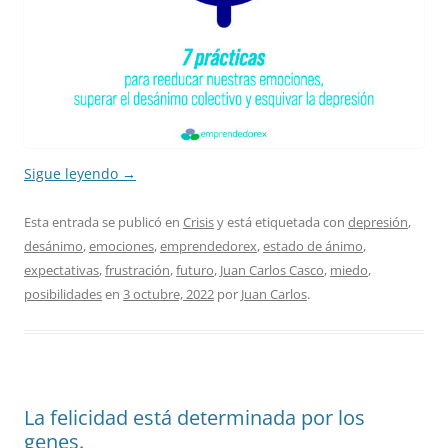
Sigue leyendo
→
Esta entrada se publicó en
Crisis
y está etiquetada con
depresión
,
desánimo
,
emociones
,
emprendedorex
,
estado de ánimo
,
expectativas
,
frustración
,
futuro
,
Juan Carlos Casco
,
miedo
,
posibilidades
en
3 octubre, 2022
por
Juan Carlos
.
La felicidad está determinada por los
genes.