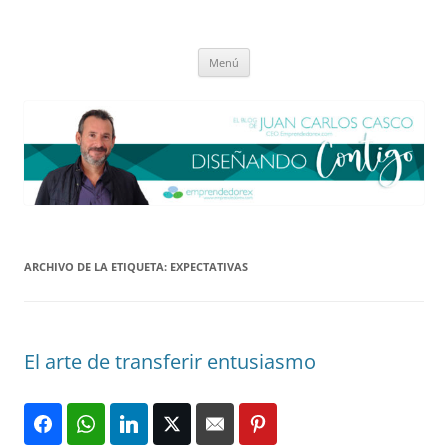
Saltar
al
El blog de Juan Carlos Casco
contenido
Nuestra visión sobre el Liderazgo y la Educación para el cambio
Menú
ARCHIVO DE LA ETIQUETA:
EXPECTATIVAS
El arte de transferir entusiasmo