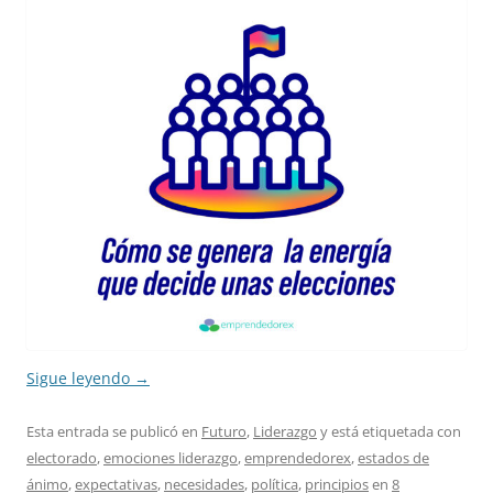
Sigue leyendo
→
Esta entrada se publicó en
Futuro
,
Liderazgo
y está etiquetada con
electorado
,
emociones liderazgo
,
emprendedorex
,
estados de
ánimo
,
expectativas
,
necesidades
,
política
,
principios
en
8