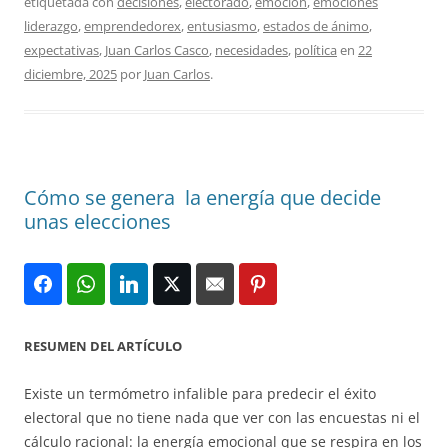
etiquetada con
decisiones
,
electorado
,
emoción
,
emociones
liderazgo
,
emprendedorex
,
entusiasmo
,
estados de ánimo
,
expectativas
,
Juan Carlos Casco
,
necesidades
,
política
en
22
diciembre, 2025
por
Juan Carlos
.
Cómo se genera la energía que decide
unas elecciones
RESUMEN DEL ARTÍCULO
Existe un termómetro infalible para predecir el éxito
electoral que no tiene nada que ver con las encuestas ni el
cálculo racional: la energía emocional que se respira en los