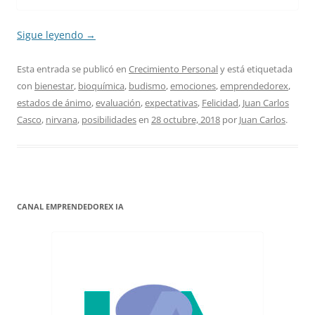
Sigue leyendo
→
Esta entrada se publicó en
Crecimiento Personal
y está etiquetada
con
bienestar
,
bioquímica
,
budismo
,
emociones
,
emprendedorex
,
estados de ánimo
,
evaluación
,
expectativas
,
Felicidad
,
Juan Carlos
Casco
,
nirvana
,
posibilidades
en
28 octubre, 2018
por
Juan Carlos
.
CANAL EMPRENDEDOREX IA