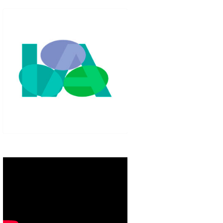
IGLO XXI.
PETENCIAS
 MODELO 6-9
00 DE
ORES EN TU
IMIENTO EN
S PÚBLICAS
IENTO DEL
NOS PARA
ZGO
ERAZGO
ZGO