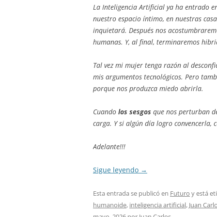
La Inteligencia Artificial ya ha entrado
nuestro espacio íntimo, en nuestras casas
inquietará. Después nos acostumbraremo
humanas. Y, al final, terminaremos hibr
Tal vez mi mujer tenga razón al desconfi
mis argumentos tecnológicos. Pero tamb
porque nos produzca miedo abrirla.
Cuando
los sesgos
que nos perturban de
carga. Y si algún día logro convencerla,
Adelante!!!
Sigue leyendo
→
Esta entrada se publicó en
Futuro
y está e
humanoide
,
inteligencia artificial
,
Juan Carl
mayo, 2026
por
Juan Carlos
.