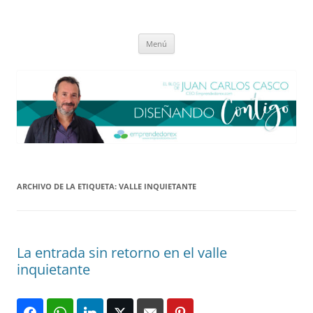
Saltar
al
El blog de Juan Carlos Casco
contenido
Nuestra visión sobre el Liderazgo y la Educación para el cambio
Menú
ARCHIVO DE LA ETIQUETA:
VALLE INQUIETANTE
La entrada sin retorno en el valle
inquietante