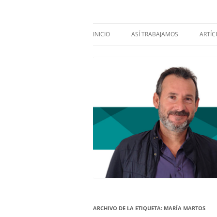
Saltar
al
contenido
Nuestra visión sobre el Liderazgo y la Educ
El blog de Juan Car
INICIO
ASÍ TRABAJAMOS
ARTÍC
EDU
LID
CRE
CRIS
EMP
FUT
LID
OTRO
DES
ARCHIVO DE LA ETIQUETA:
MARÍA MARTOS