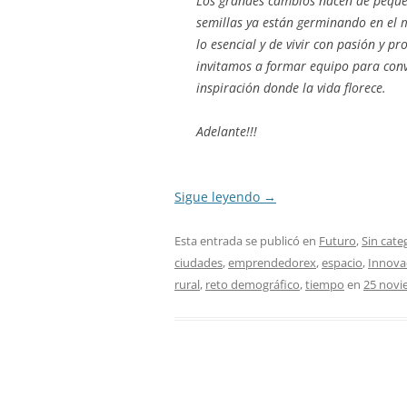
Los grandes cambios nacen de pequeñ
semillas ya están germinando en el m
lo esencial y de vivir con pasión y p
invitamos a formar equipo para conv
inspiración donde la vida florece.
Adelante!!!
Sigue leyendo
→
Esta entrada se publicó en
Futuro
,
Sin cate
ciudades
,
emprendedorex
,
espacio
,
Innova
rural
,
reto demográfico
,
tiempo
en
25 novi