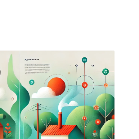
EDUCACIÓN PARA EL S
DESARROLLO DE COM
GENÉRICAS DESDE EL
CÓMO CREAR 1.000.0
NUEVOS EMPRENDED
PAÍS
GESTIÓN DEL CONOC
LAS ADMINITRACIONE
UN NUEVO ENTENDIM
LIDERAZGO
GLOSARIO DE TÉRMI
TRABAJAR EL LIDERA
TUS RASGOS DE LID
TU MAPA DE LIDERA