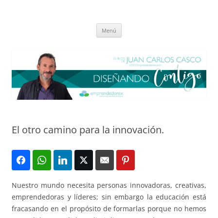
Saltar
al
El blog de Juan Carlos Casco
contenido
Nuestra visión sobre el Liderazgo y la Educación para el cambio
Menú
El otro camino para la innovación.
Nuestro mundo necesita personas innovadoras, creativas,
emprendedoras y líderes; sin embargo la educación está
fracasando en el propósito de formarlas porque no hemos