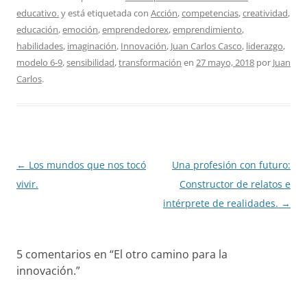
educativo.
y está etiquetada con
Acción
,
competencias
,
creatividad
,
educación
,
emoción
,
emprendedorex
,
emprendimiento
,
habilidades
,
imaginación
,
Innovación
,
Juan Carlos Casco
,
liderazgo
,
modelo 6-9
,
sensibilidad
,
transformación
en
27 mayo, 2018
por
Juan
Carlos
.
Navegación
←
Los mundos que nos tocó
Una profesión con futuro:
de
vivir.
Constructor de relatos e
entradas
intérprete de realidades.
→
5 comentarios en “
El otro camino para la
innovación.
”