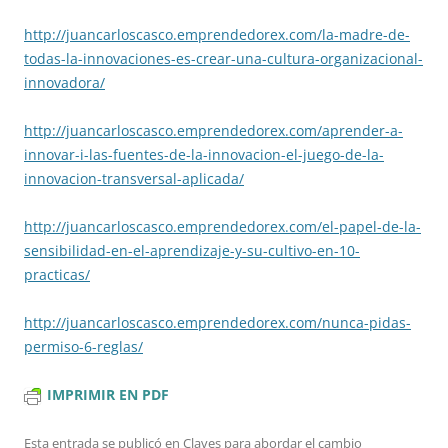
http://juancarloscasco.
emprendedorex.com/la-madre-de-
todas-la-innovaciones-es-
crear-una-cultura-
organizacional-
innovadora/
http://juancarloscasco.
emprendedorex.com/aprender-a-
innovar-i-las-fuentes-de-la-
innovacion-el-juego-de-la-
innovacion-transversal-
aplicada/
http://juancarloscasco.
emprendedorex.com/el-papel-de-
la-
sensibilidad-en-el-
aprendizaje-y-su-cultivo-en-
10-
practicas/
http://juancarloscasco.
emprendedorex.com/nunca-pidas-
permiso-6-reglas/
IMPRIMIR EN PDF
Esta entrada se publicó en
Claves para abordar el cambio