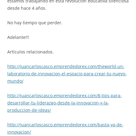
estamos trabajando en esta revolución educativa silenciosa
desde hace 4 años.
No hay tiempo que perder.
Adelante!!!
Artículos relacionados.
http://juancarloscasco.
emprendedorex.com/theworld-un-
laboratorio-de-innovacion-el-
espacio-para-crear-tu-nuevo-
mundo/
http://juancarloscasco.
emprendedorex.com/8-tips-para-
desarrollar-tu-liderazgo-
desde-la-innovacion-y-la-
produccion-de-ideas/
http://juancarloscasco.
emprendedorex.com/basta-ya-de-
innovacion/