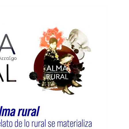
EDUCACIÓN PARA EL S
DESARROLLO DE COM
GENÉRICAS DESDE EL
CÓMO CREAR 1.000.0
NUEVOS EMPRENDED
PAÍS
GESTIÓN DEL CONOC
LAS ADMINITRACIONE
UN NUEVO ENTENDIM
LIDERAZGO
GLOSARIO DE TÉRMI
TRABAJAR EL LIDERA
TUS RASGOS DE LID
TU MAPA DE LIDERA