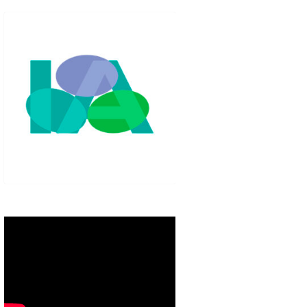
IGLO XXI.
PETENCIAS
 MODELO 6-9
00 DE
ORES EN TU
IMIENTO EN
S PÚBLICAS
IENTO DEL
NOS PARA
ZGO
ERAZGO
ZGO