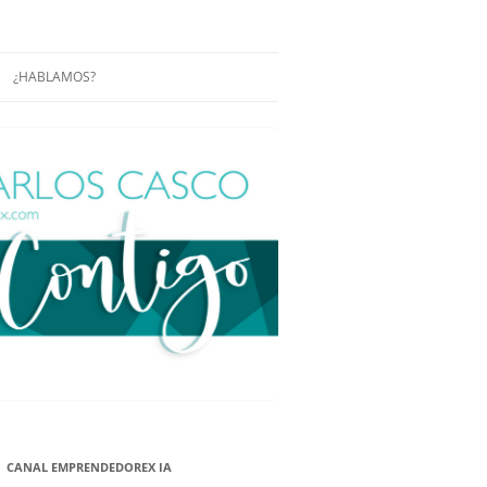
¿HABLAMOS?
RÁCTICAS Y
CONFERENCIAS
ENCIAS DE
CONÓCENOS UN POCO MÁS
O
ITORIAL EN
RACIÓN DE
ÓN
ÑA
EUROPEA.
NA NUEVA
NA NUEVA
CANAL EMPRENDEDOREX IA