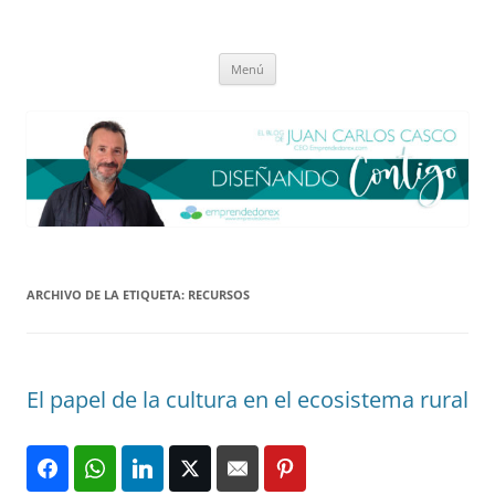
Saltar
al
El blog de Juan Carlos Casco
contenido
Nuestra visión sobre el Liderazgo y la Educación para el cambio
Menú
ARCHIVO DE LA ETIQUETA:
RECURSOS
El papel de la cultura en el ecosistema rural