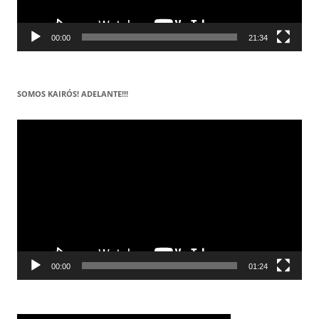
00:00
21:34
SOMOS KAIRÓS! ADELANTE!!!
Reproductor
de
vídeo
00:00
01:24