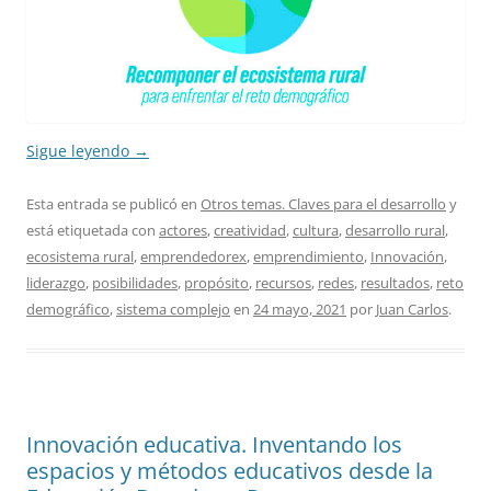
Sigue leyendo
→
Esta entrada se publicó en
Otros temas. Claves para el desarrollo
y
está etiquetada con
actores
,
creatividad
,
cultura
,
desarrollo rural
,
ecosistema rural
,
emprendedorex
,
emprendimiento
,
Innovación
,
liderazgo
,
posibilidades
,
propósito
,
recursos
,
redes
,
resultados
,
reto
demográfico
,
sistema complejo
en
24 mayo, 2021
por
Juan Carlos
.
Innovación educativa. Inventando los
espacios y métodos educativos desde la