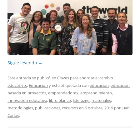
Sigue leyendo
→
Esta entrada se publicó en
Claves para abordar el cambio
educativo.
,
Educación
y está etiquetada con
educación
,
educación
basada en proyectos
,
emprendedorex
,
emprendimiento
,
innovación educativa
,
libro blanco
,
liderazgo
,
materiales
,
metodologías
,
publicaciones
,
recursos
en
6 octubre, 2019
por
Juan
Carlos
.