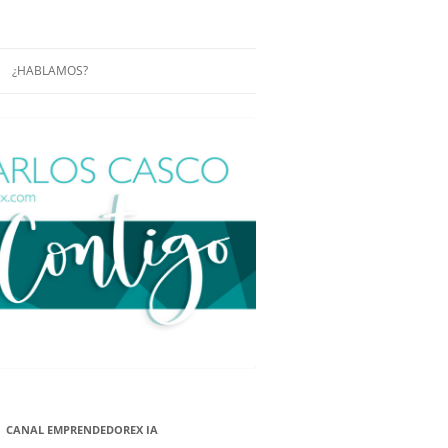
¿HABLAMOS?
RÁCTICAS Y
CONFERENCIAS
ENCIAS DE
CONÓCENOS UN POCO MÁS
O
ITORIAL EN
RACIÓN DE
ÓN
ÑA
EUROPEA.
NA NUEVA
NA NUEVA
CANAL EMPRENDEDOREX IA