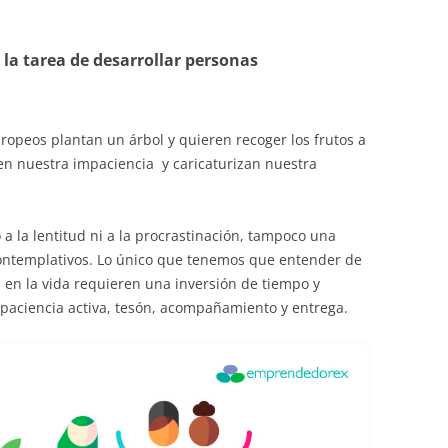
EDUCACIÓN PARA EL S
DESARROLLO DE COM
la tarea de desarrollar personas
GENÉRICAS DESDE EL
CÓMO CREAR 1.000.0
NUEVOS EMPRENDED
ropeos plantan un árbol y quieren recoger los frutos a
PAÍS
en nuestra impaciencia y caricaturizan nuestra
GESTIÓN DEL CONOC
LAS ADMINITRACIONE
a la lentitud ni a la procrastinación, tampoco una
contemplativos. Lo único que tenemos que entender de
UN NUEVO ENTENDIM
 en la vida requieren una inversión de tiempo y
LIDERAZGO
 paciencia activa, tesón, acompañamiento y entrega.
GLOSARIO DE TÉRMI
TRABAJAR EL LIDERA
TUS RASGOS DE LID
TU MAPA DE LIDERA