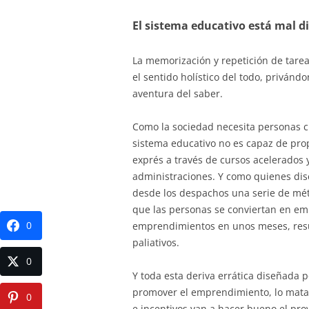
El sistema educativo está mal d
La memorización y repetición de tare
el sentido holístico del todo, privánd
aventura del saber.
Como la sociedad necesita personas cr
sistema educativo no es capaz de pr
exprés a través de cursos acelerados
administraciones. Y como quienes di
desde los despachos una serie de mét
que las personas se conviertan en e
0
emprendimientos en unos meses, resul
paliativos.
0
Y toda esta deriva errática diseñada p
promover el emprendimiento, lo mata
0
e incentivos van a hacer bueno el pro