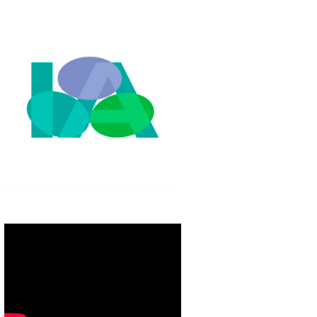
IGLO XXI.
PETENCIAS
 MODELO 6-9
00 DE
ORES EN TU
IMIENTO EN
S PÚBLICAS
IENTO DEL
NOS PARA
ZGO
ERAZGO
ZGO