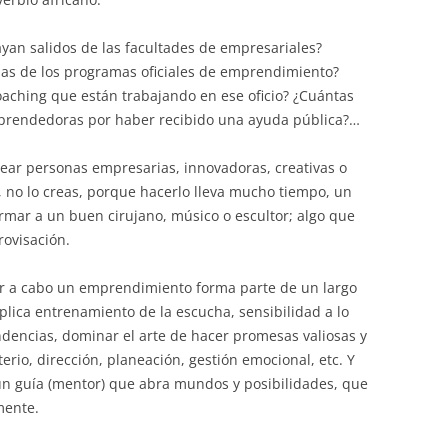
an salidos de las facultades de empresariales?
s de los programas oficiales de emprendimiento?
oaching que están trabajando en ese oficio? ¿Cuántas
prendedoras por haber recibido una ayuda pública?…
crear personas empresarias, innovadoras, creativas o
, no lo creas, porque hacerlo lleva mucho tiempo, un
rmar a un buen cirujano, músico o escultor; algo que
rovisación.
r a cabo un emprendimiento forma parte de un largo
lica entrenamiento de la escucha, sensibilidad a lo
ndencias, dominar el arte de hacer promesas valiosas y
terio, dirección, planeación, gestión emocional, etc. Y
 un guía (mentor) que abra mundos y posibilidades, que
mente.