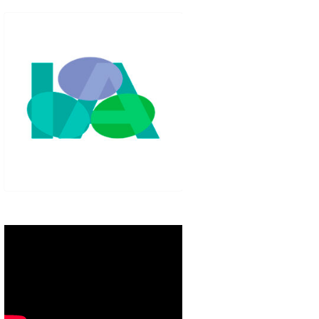
IGLO XXI.
PETENCIAS
 MODELO 6-9
00 DE
ORES EN TU
IMIENTO EN
S PÚBLICAS
IENTO DEL
NOS PARA
ZGO
ERAZGO
ZGO