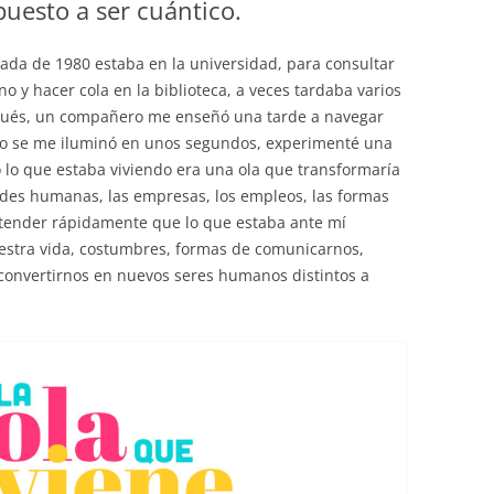
spuesto a ser cuántico.
EDUCACIÓN PARA EL S
DESARROLLO DE COM
cada de 1980 estaba en la universidad, para consultar
GENÉRICAS DESDE EL
o y hacer cola en la biblioteca, a veces tardaba varios
pués, un compañero me enseñó una tarde a navegar
CÓMO CREAR 1.000.0
uro se me iluminó en unos segundos, experimenté una
NUEVOS EMPRENDED
 lo que estaba viviendo era una ola que transformaría
PAÍS
idades humanas, las empresas, los empleos, las formas
GESTIÓN DEL CONOC
tender rápidamente que lo que estaba ante mí
LAS ADMINITRACIONE
estra vida, costumbres, formas de comunicarnos,
convertirnos en nuevos seres humanos distintos a
UN NUEVO ENTENDIM
LIDERAZGO
GLOSARIO DE TÉRMI
TRABAJAR EL LIDERA
TUS RASGOS DE LID
TU MAPA DE LIDERA