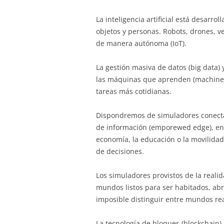
La inteligencia artificial está desarro
objetos y personas. Robots, drones, v
de manera autónoma (IoT).
La gestión masiva de datos (big data)
las máquinas que aprenden (machine l
tareas más cotidianas.
Dispondremos de simuladores conectad
de información (emporewed edge), en 
economía, la educación o la movilidad
de decisiones.
Los simuladores provistos de la real
mundos listos para ser habitados, a
imposible distinguir entre mundos real
La tecnología de bloques (blockchain) 