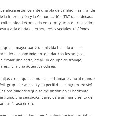
 que ahora estamos ante una ola de cambio más grande
de la Información y la Comunicación (TIC) de la década
 cotidianidad expresada en ceros y unos entrelazados
stra vida diaria (Internet, redes sociales, teléfonos
 porque la mayor parte de mi vida he sido un ser
 acceder al conocimiento, quedar con los amigos,
r, enviar una carta, crear un equipo de trabajo,
ares… Era una auténtica odisea.
 hijas creen que cuando el ser humano vino al mundo
il, grupo de wassap y su perfil de Instagram. Yo viví
las posibilidades que se me abrían en el horizonte,
 ninguna, una sensación parecida a un hambriento de
iandas (craso error).
después de mi epifanía tomé la decisión irrenunciable