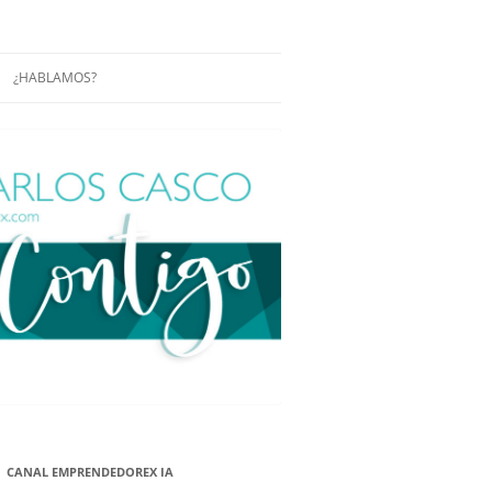
¿HABLAMOS?
RÁCTICAS Y
CONFERENCIAS
ENCIAS DE
CONÓCENOS UN POCO MÁS
O
ITORIAL EN
RACIÓN DE
ÓN
ÑA
EUROPEA.
NA NUEVA
NA NUEVA
CANAL EMPRENDEDOREX IA