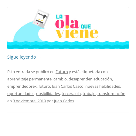
Sigue leyendo
→
Esta entrada se publicó en
Futuro
y está etiquetada con
aprendizaje permanente
,
cambio
,
desaprender
,
educación
,
emprendedorex
,
futuro
,
Juan Carlos Casco
,
nuevas habilidades
,
oportunidades
,
posibilidades
,
tercera ola
,
trabajo
,
transformación
en
3 noviembre, 2019
por
Juan Carlos
.