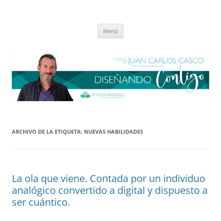
Saltar
al
El blog de Juan Carlos Casco
contenido
Nuestra visión sobre el Liderazgo y la Educación para el cambio
Menú
ARCHIVO DE LA ETIQUETA:
NUEVAS HABILIDADES
La ola que viene. Contada por un individuo
analógico convertido a digital y dispuesto a
ser cuántico.