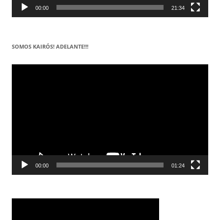
00:00
21:34
SOMOS KAIRÓS! ADELANTE!!!
Reproductor
de
vídeo
00:00
01:24