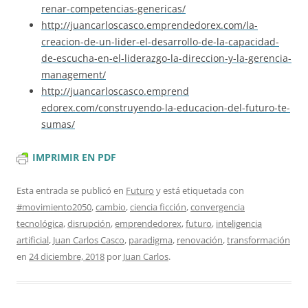
renar-competencias-genericas/
http://juancarloscasco.emprend
edorex.com/la-
creacion-de-un-l
ider-el-desarrollo-de-la-capac
idad-
de-escucha-en-el-liderazg
o-la-direccion-y-la-gerencia-
m
anagement/
http://juancarloscasco.emprend
edorex.com/construyendo-la-edu
cacion-del-futuro-te-
sumas/
IMPRIMIR EN PDF
Esta entrada se publicó en
Futuro
y está etiquetada con
#movimiento2050
,
cambio
,
ciencia ficción
,
convergencia
tecnológica
,
disrupción
,
emprendedorex
,
futuro
,
inteligencia
artificial
,
Juan Carlos Casco
,
paradigma
,
renovación
,
transformación
en
24 diciembre, 2018
por
Juan Carlos
.