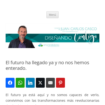
Saltar
al
El blog de Juan Carlos Casco
contenido
Nuestra visión sobre el Liderazgo y la Educación para el cambio
Menú
El futuro ha llegado ya y no nos hemos
enterado.
El futuro ya está aquí y no somos capaces de verlo,
convivimos con las transformaciones más revolucionarias