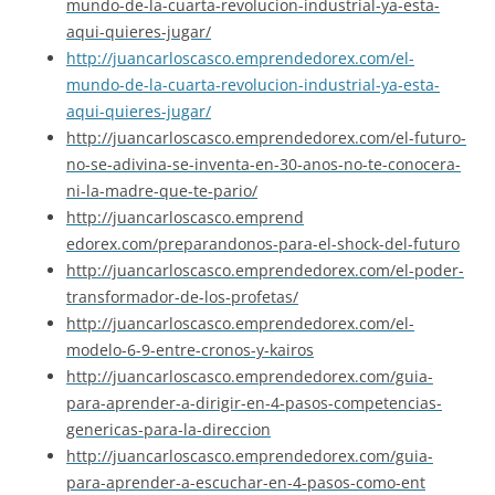
mundo-de-la-
cuarta-revolucion-industrial-
ya-esta-
aqui-quieres-jugar/
http://juancarloscasco.emprend
edorex.com/el-
mundo-de-la-cuar
ta-revolucion-industrial-ya-
esta-
aqui-quieres-jugar/
http://juancarloscasco.emprend
edorex.com/el-futuro-
no-se-adi
vina-se-inventa-en-30-anos-no-
te-conocera-
ni-la-madre-que-te
-pario/
http://juancarloscasco.emprend
edorex.com/preparandonos-para-
el-shock-del-futuro
http://juancarloscasco.emprend
edorex.com/el-poder-
transforma
dor-de-los-profetas/
http://juancarloscasco.emprend
edorex.com/el-
modelo-6-9-entre
-cronos-y-kairos
http://juancarloscasco.emprend
edorex.com/guia-
para-aprender-
a-dirigir-en-4-pasos-competenc
ias-
genericas-para-la-direccio
n
http://juancarloscasco.emprend
edorex.com/guia-
para-aprender-
a-escuchar-en-4-pasos-como-ent