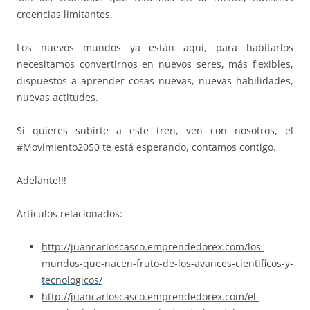
creencias limitantes.
Los nuevos mundos ya están aquí, para habitarlos
necesitamos convertirnos en nuevos seres, más flexibles,
dispuestos a aprender cosas nuevas, nuevas habilidades,
nuevas actitudes.
Si quieres subirte a este tren, ven con nosotros, el
#Movimiento2050 te está esperando, contamos contigo.
Adelante!!!
Artículos relacionados:
http://juancarloscasco.emprend
edorex.com/los-
mundos-que-
nacen-fruto-de-los-avances-
cientificos-y-
tecnologicos/
http://juancarloscasco.emprend
edorex.com/el-